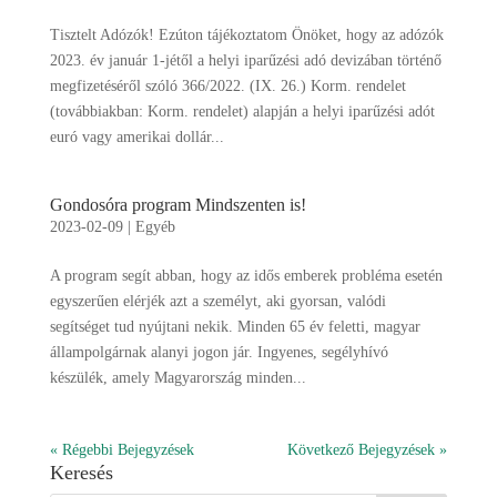
Tisztelt Adózók! Ezúton tájékoztatom Önöket, hogy az adózók
2023. év január 1-jétől a helyi iparűzési adó devizában történő
megfizetéséről szóló 366/2022. (IX. 26.) Korm. rendelet
(továbbiakban: Korm. rendelet) alapján a helyi iparűzési adót
euró vagy amerikai dollár...
Gondosóra program Mindszenten is!
2023-02-09
|
Egyéb
A program segít abban, hogy az idős emberek probléma esetén
egyszerűen elérjék azt a személyt, aki gyorsan, valódi
segítséget tud nyújtani nekik. Minden 65 év feletti, magyar
állampolgárnak alanyi jogon jár. Ingyenes, segélyhívó
készülék, amely Magyarország minden...
« Régebbi Bejegyzések
Következő Bejegyzések »
Keresés