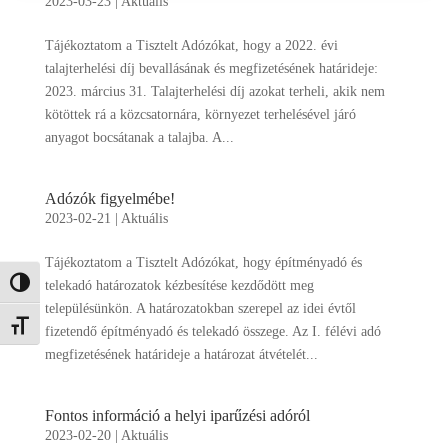
2023-03-23
|
Aktuális
Tájékoztatom a Tisztelt Adózókat, hogy a 2022. évi
talajterhelési díj bevallásának és megfizetésének határideje:
2023. március 31. Talajterhelési díj azokat terheli, akik nem
kötöttek rá a közcsatornára, környezet terhelésével járó
anyagot bocsátanak a talajba. A...
Adózók figyelmébe!
2023-02-21
|
Aktuális
Tájékoztatom a Tisztelt Adózókat, hogy építményadó és
telekadó határozatok kézbesítése kezdődött meg
Nagy kontraszt váltása
településünkön. A határozatokban szerepel az idei évtől
Betűméret váltása
fizetendő építményadó és telekadó összege. Az I. félévi adó
megfizetésének határideje a határozat átvételét...
Fontos információ a helyi iparűzési adóról
2023-02-20
|
Aktuális