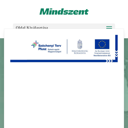
Skip
Ugrás
to
a
Content
navigációhoz
Oldal Kiválasztása
EGYÉB
HÍREINK
Tájékoztatás ingyenes
strandi parkolásról
2026. június 2.
Tájékoztatás ingyenes strandi parkolásról