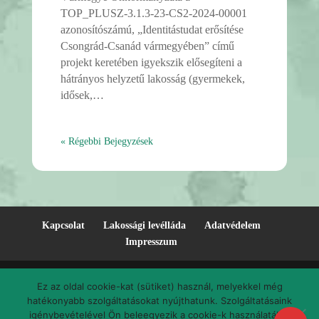
TOP_PLUSZ-3.1.3-23-CS2-2024-00001
azonosítószámú, „Identitástudat erősítése
Csongrád-Csanád vármegyében” című
projekt keretében igyekszik elősegíteni a
hátrányos helyzetű lakosság (gyermekek,
idősek,…
« Régebbi Bejegyzések
Kapcsolat
Lakossági levélláda
Adatvédelem
Impresszum
Ez az oldal cookie-kat (sütiket) használ, melyekkel még
hatékonyabb szolgáltatásokat nyújthatunk. Szolgáltatásaink
Mindszent.hu © 2019. Mindszent város hivatalos honlapja.
igénybevételével Ön beleegyezik a cookie-k használatába.