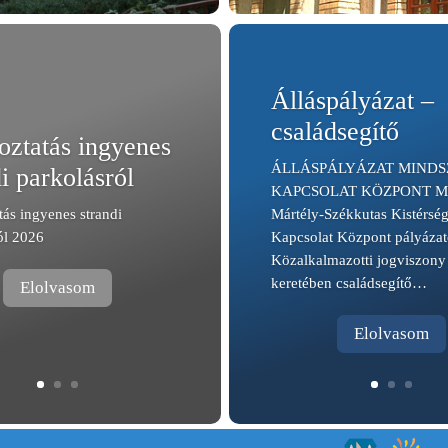
Álláspályázat –
családsegítő
oztatás ingyenes
ÁLLÁSPÁLYÁZAT MINDS
i parkolásról
KAPCSOLAT KÖZPONT Min
tás ingyenes strandi
Mártély-Székkutas Kistérség
ól 2026
Kapcsolat Központ pályázato
Közalkalmazotti jogviszony 
keretében családsegítő…
Elolvasom
Elolvasom