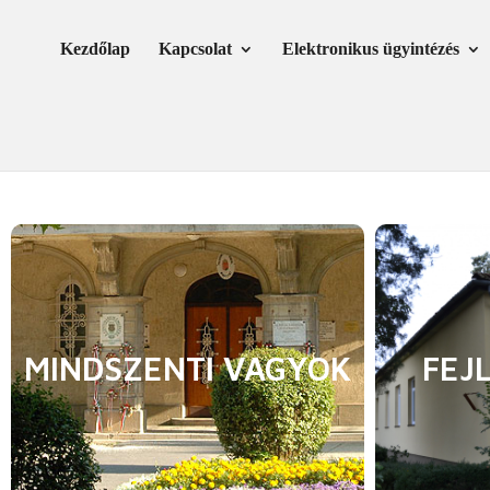
Skip
Ugrás
to
a
Kezdőlap
Kapcsolat
Elektronikus ügyintézés
Content
navigációhoz
MINDSZENTI VAGYOK
FEJ