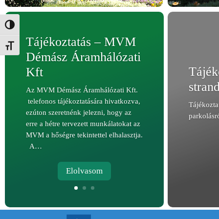
Nagy kontraszt váltása
Tájékoztatás – MVM
Betűméret váltása
Démász Áramhálózati
Tájék
Kft
strand
Az MVM Démász Áramhálózati Kft.
telefonos tájékoztatására hivatkozva,
Tájékozta
ezúton szeretnénk jelezni, hogy az
parkolásr
erre a hétre tervezett munkálatokat az
MVM a hőségre tekintettel elhalasztja.
A…
Elolvasom