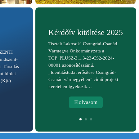
Kérdőív kitöltése 2025
Tisztelt Lakosok! Csongrád-Csanád
Vármegye Önkormányzata a
ZENTI
TOP_PLUSZ-3.1.3-23-CS2-2024-
dszent-
00001 azonosítószámú,
i Társulás
„Identitástudat erősítése Csongrád-
t hirdet
Csanád vármegyében” című projekt
(Kjt.)
keretében igyekszik…
Elolvasom