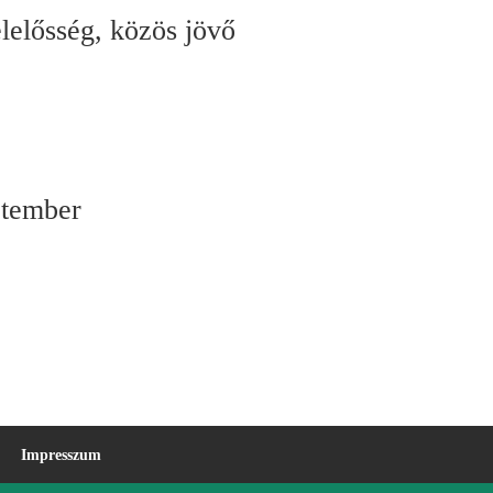
lelősség, közös jövő
ptember
Impresszum