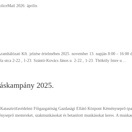
oliceMail 2026. április
amhálózati Kft. jelzése értelmében 2025. november 13. napján 8:00 – 16:00 
ola utca 2-22., 1-23. Szántó-Kovács János u. 2-22., 1-23. Thököly Imre u....
lláskampány 2025.
 Katasztrófavédelmi Főigazgatóság Gazdasági Ellátó Központ Kéményseprő-ipa
ényseprő mestereket, szakmunkásokat és betanított munkásokat keres. A munkae