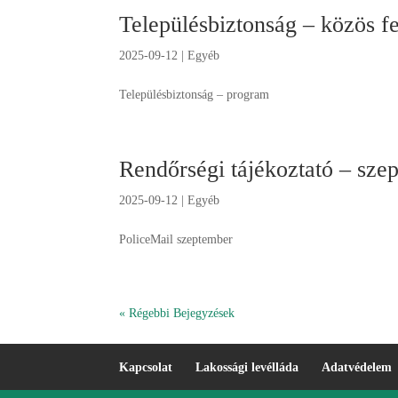
Településbiztonság – közös fe
2025-09-12
|
Egyéb
Településbiztonság – program
Rendőrségi tájékoztató – sze
2025-09-12
|
Egyéb
PoliceMail szeptember
« Régebbi Bejegyzések
Kapcsolat
Lakossági levélláda
Adatvédelem