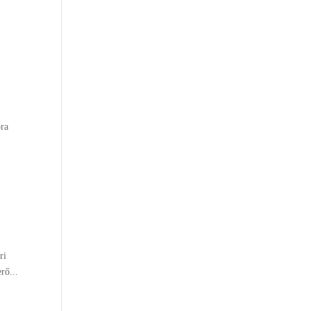
óra
ri
rő...