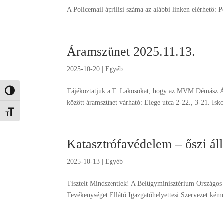
A Policemail áprilisi száma az alábbi linken elérhető: P
Áramszünet 2025.11.13.
2025-10-20
|
Egyéb
Tájékoztatjuk a T. Lakosokat, hogy az MVM Démász Ár
Nagy kontraszt váltása
között áramszünet várható: Elege utca 2-22., 3-21. Isk
Betűméret váltása
Katasztrófavédelem – őszi á
2025-10-13
|
Egyéb
Tisztelt Mindszentiek! A Belügyminisztérium Országos
Tevékenységet Ellátó Igazgatóhelyettesi Szervezet kém