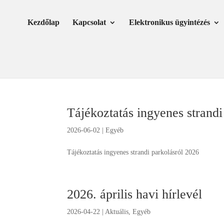
Skip
Ugrás
to
a
Kezdőlap
Kapcsolat
Elektronikus ügyintézés
Content
navigációhoz
Tájékoztatás ingyenes strandi
2026-06-02
|
Egyéb
Tájékoztatás ingyenes strandi parkolásról 2026
2026. április havi hírlevél
2026-04-22
|
Aktuális
,
Egyéb