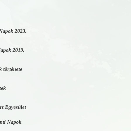
 Napok 2023.
Napok 2019.
 története
tek
rt Egyesület
nti Napok