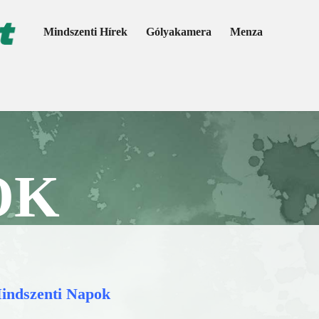
Mindszenti Hírek
Gólyakamera
Menza
OK
indszenti Napok