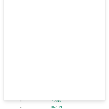
2021. augusztus 25.
2021. szeptember 30.
2021. október 7.
2021. november 3.
2021. november 5.
2021. november 24.
2021. december 3.
2021. december 15.
2019. évi normatív határozatok
7-2019
10-2019