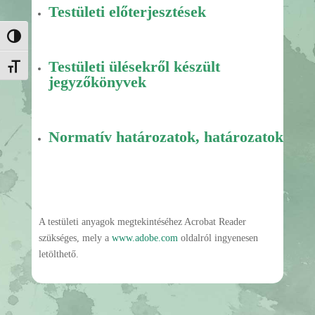
Testületi előterjesztések
Nagy kontraszt váltása
Testületi ülésekről készült
Betűméret váltása
jegyzőkönyvek
Normatív határozatok, határozatok
A testületi anyagok megtekintéséhez Acrobat Reader
szükséges, mely a
www.adobe.com
oldalról ingyenesen
letölthető.