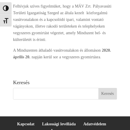
Felhívjuk szíves figyelmüket, hogy a MÁV Zrt. Pályavasúti
Nagy kontraszt váltása
Területi Igazgatóság Szeged az általa kezelt közforgalmú
vasútvonalakon és a kapcsolódó ipari, valamint vontató
Betűméret váltása
vágányokon, illetve rakodó területeken és telephelyeken
vegyszeres gyomirtást végeztet, amely Mindszent bel- és
külterületét is érinti.
A Mindszenten áthaladó vasútvonalakon és állomáson
2020.
április 20.
napján kerül sor a vegyszeres gyomirtásra.
Keresés
Kapcsolat
Lakossági levélláda
Adatvédelem