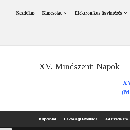
Skip
Ugrás
to
a
Kezdőlap
Kapcsolat
Elektronikus ügyintézés
Content
navigációhoz
XV. Mindszenti Napok
XV
(M
Kapcsolat
Lakossági levélláda
Adatvédelem