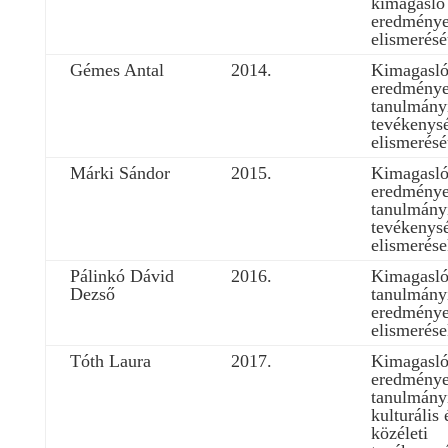
kimagasló
eredménye
elismerésé
Gémes Antal
2014.
Kimagasl
eredmény
tanulmány
tevékenys
elismerésé
Márki Sándor
2015.
Kimagasl
eredmény
tanulmányi
tevékenys
elismerése
Pálinkó Dávid
2016.
Kimagasl
Dezső
tanulmány
eredménye
elismerése
Tóth Laura
2017.
Kimagasl
eredmény
tanulmány
kulturális 
közéleti