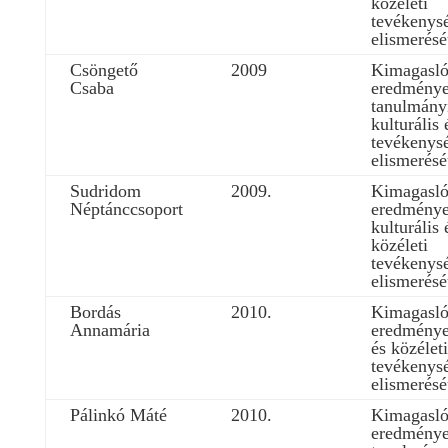
közéleti
tevékenys
elismerésé
Csöngető
2009
Kimagasl
Csaba
eredmény
tanulmány
kulturális 
tevékenys
elismerésé
Sudridom
2009.
Kimagasl
Néptánccsoport
eredmény
kulturális 
közéleti
tevékenys
elismerésé
Bordás
2010.
Kimagasl
Annamária
eredménye
és közéleti
tevékenys
elismerésé
Pálinkó Máté
2010.
Kimagasl
eredmény