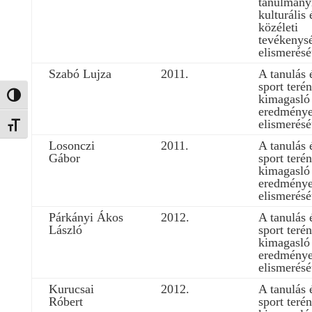
tanulmány
kulturális 
közéleti
tevékenys
elismerésé
Szabó Lujza
2011.
A tanulás 
sport terén
kimagasló
Nagy kontraszt váltása
eredménye
elismerésé
Betűméret váltása
Losonczi
2011.
A tanulás 
Gábor
sport terén
kimagasló
eredménye
elismerésé
Párkányi Ákos
2012.
A tanulás 
László
sport terén
kimagasló
eredménye
elismerésé
Kurucsai
2012.
A tanulás 
Róbert
sport terén