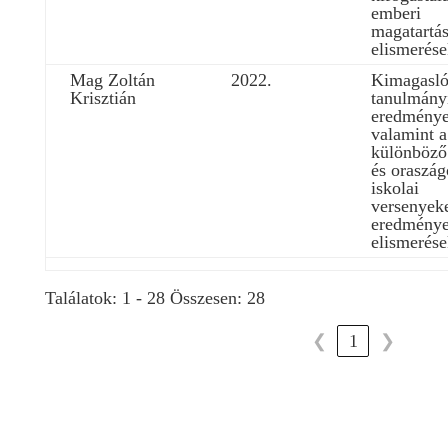
emberi
magatartá
elismerése
Mag Zoltán
2022.
Kimagasl
Krisztián
tanulmány
eredménye
valamint a
különböző 
és oraszág
iskolai
versenyeke
eredménye
elismerése
Találatok: 1 - 28 Összesen: 28
1
❮
❯