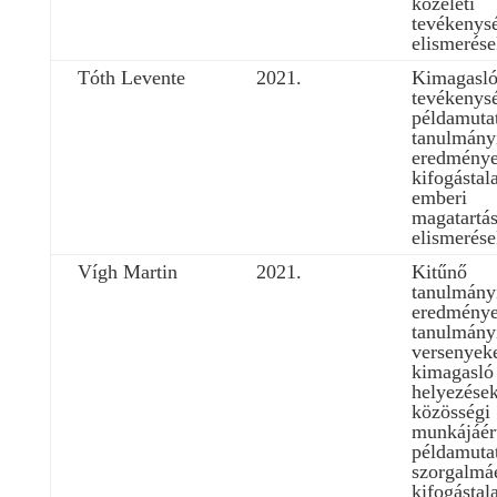
közéleti
tevékenys
elismerése
Tóth Levente
2021.
Kimagasló
tevékenysé
példamuta
tanulmány
eredményei
kifogástal
emberi
magatartá
elismerése
Vígh Martin
2021.
Kitűnő
tanulmány
eredményei
tanulmány
versenyeke
kimagasló
helyezések
közösségi
munkájáér
példamuta
szorgalmáé
kifogástal