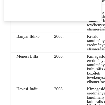
elismerésé
Szécsi Katalin
2005.
Kiváló
tanulmány
sport ered
valamint k
tevékenys
elismerésé
Bányai Ildikó
2005.
Kiváló
tanulmány
eredménye
elismerésé
Ménesi Lilla
2006.
Kimagasl
eredmény
tanulmány
kulturális 
közéleti
tevékenys
elismerésé
Hevesi Judit
2008.
Kimagasl
eredmény
tanulmány
kulturális 