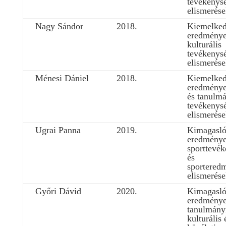
tevékenys
elismerése
Nagy Sándor
2018.
Kiemelke
eredmény
kulturális
tevékenys
elismerése
Ménesi Dániel
2018.
Kiemelke
eredménye
és tanulm
tevékenys
elismerése
Ugrai Panna
2019.
Kimagasl
eredmény
sporttevé
és
sportered
elismerése
Győri Dávid
2020.
Kimagasl
eredménye
tanulmány
kulturális 