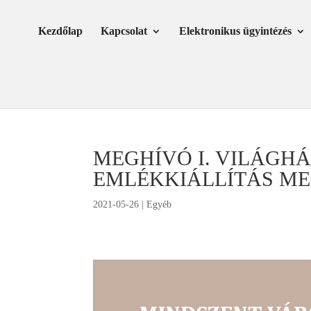
Skip
Ugrás
to
a
Kezdőlap
Kapcsolat
Elektronikus ügyintézés
Content
navigációhoz
MEGHÍVÓ I. VILÁGH
EMLÉKKIÁLLÍTÁS M
2021-05-26
|
Egyéb