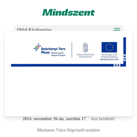
Skip
Ugrás
to
a
Content
navigációhoz
Oldal Kiválasztása
Közmeghallgatás 2014
2014-11-20
|
Egyéb
Tisztelt Mindszentiek!
Értesítjük a Tisztelt Lakosságot, hogy
00
2014. november 26-án, szerdán 17
órai kezdettel
Mindszent Város Képviselő-testülete