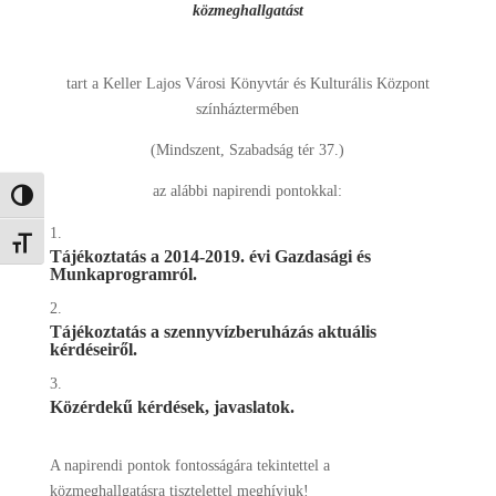
közmeghallgatást
tart a Keller Lajos Városi Könyvtár és Kulturális Központ
színháztermében
(Mindszent, Szabadság tér 37.)
az alábbi napirendi pontokkal:
Nagy kontraszt váltása
Betűméret váltása
Tájékoztatás a 2014-2019. évi Gazdasági és
Munkaprogramról.
Tájékoztatás a szennyvízberuházás aktuális
kérdéseiről.
Közérdekű kérdések, javaslatok.
A napirendi pontok fontosságára tekintettel a
közmeghallgatásra tisztelettel meghívjuk!