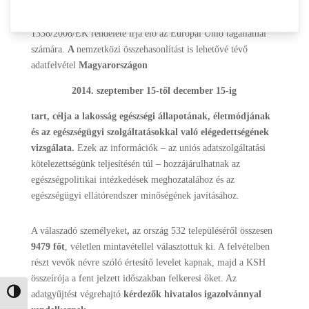
Az Európai lakossági egészségfelmérés
(ELEF2014)
ötévenkénti végrehajtását az Európai Parlament és Tanács
1338/2008/EK rendelete írja elő az Európai Unió tagállamai
számára.
A
nemzetközi összehasonlítást is lehetővé tévő
adatfelvétel
Magyarországon
2014. szeptember 15-től december 15-ig
tart, célja a lakosság
egészségi állapotának, életmódjának
és az egészségügyi szolgáltatásokkal való elégedettségének
vizsgálata.
Ezek az információk – az uniós adatszolgáltatási
kötelezettségünk teljesítésén túl – hozzájárulhatnak az
egészségpolitikai intézkedések meghozatalához és az
egészségügyi ellátórendszer minőségének javításához.
A válaszadó személyeket
,
az ország 532 településéről összesen
9479 főt
, véletlen mintavétellel választottuk ki. A felvételben
részt vevők névre szóló értesítő levelet kapnak, majd a KSH
összeírója a fent jelzett időszakban felkeresi őket. Az
Nagy kontraszt váltása
adatgyűjtést végrehajtó
kérdezők
hivatalos igazolvánnyal