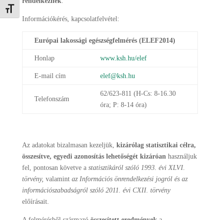
rendelkeznek
.
Betűméret váltása
Információkérés, kapcsolatfelvétel:
Európai lakossági egészségfelmérés (ELEF2014)
Honlap
www.ksh.hu/elef
E-mail cím
elef@ksh.hu
62/623-811 (H-Cs: 8-16.30
Telefonszám
óra; P: 8-14 óra)
Az adatokat bizalmasan kezeljük,
kizárólag statisztikai célra,
összesítve, egyedi azonosítás lehetőségét kizáróan
használjuk
fel, pontosan követve a
statisztikáról szóló
1993. évi XLVI.
törvény,
valamint
az
Információs önrendelkezési jogról és az
információszabadságról szóló 2011. évi CXII. törvény
előírásait.
A felmérésből származó
összesített eredmények
a