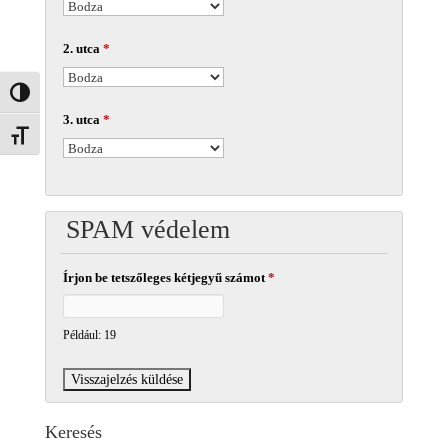
2. utca
*
Nagy kontraszt váltása
3. utca
*
Betűméret váltása
SPAM védelem
Írjon be tetszőleges kétjegyű számot
*
Például: 19
Keresés