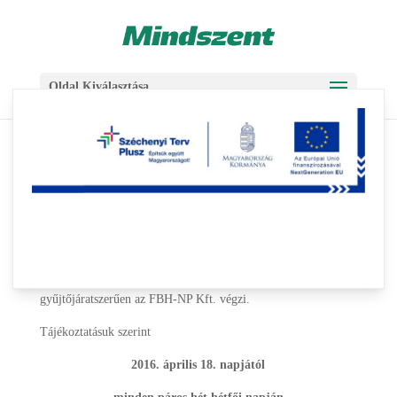
Skip
Ugrás
to
a
Content
navigációhoz
Oldal Kiválasztása
Zöldhulladék begyűjtése
2016-04-12
|
Aktuális
,
Hírcsoportok
A
zöldhulladék
begyűjtését Mindszent város területén
gyűjtőjáratszerűen az FBH-NP Kft. végzi.
Tájékoztatásuk szerint
2016. április 18. napjától