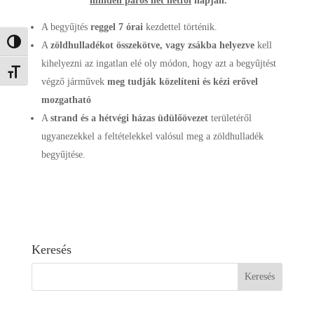
minden páros hét hétfői
napján.
A begyűjtés
reggel 7 órai
kezdettel történik.
Nagy kontraszt váltása
A
zöldhulladékot
összekötve, vagy zsákba helyezve
kell
kihelyezni az ingatlan elé oly módon, hogy azt a begyűjtést
Betűméret váltása
végző járművek
meg tudják közelíteni és kézi erővel
mozgatható
A
strand és a hétvégi házas üdülőövezet
területéről
ugyanezekkel a feltételekkel valósul meg a zöldhulladék
begyűjtése.
Keresés