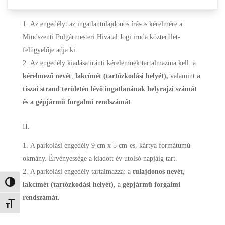
I.
Az engedélyt az ingatlantulajdonos írásos kérelmére a
Mindszenti Polgármesteri Hivatal Jogi iroda közterület-
felügyelője adja ki.
Az engedély kiadása iránti kérelemnek tartalmaznia kell: a
kérelmező nevét
,
lakcímét (tartózkodási helyét),
valamint
a
tiszai strand területén lévő ingatlanának helyrajzi számát
és a gépjármű forgalmi rendszámát
.
II.
A parkolási engedély 9 cm x 5 cm-es, kártya formátumú
okmány. Érvényessége a kiadott év utolsó napjáig tart.
A parkolási engedély tartalmazza: a
tulajdonos nevét,
Nagy kontraszt váltása
lakcímét (tartózkodási helyét),
a
gépjármű forgalmi
rendszámát.
Betűméret váltása