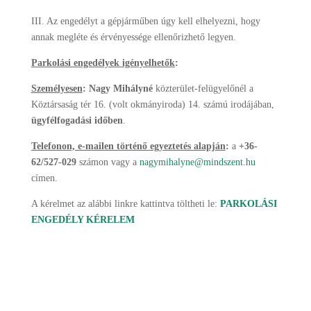
III. Az engedélyt a gépjárműben úgy kell elhelyezni, hogy
annak megléte és érvényessége ellenőrizhető legyen.
Parkolási engedélyek igényelhetők
:
Személyesen
: Nagy Mihályné
közterület-felügyelőnél a
Köztársaság tér 16. (volt okmányiroda) 14. számú irodájában,
ügyfélfogadási időben
.
Telefonon, e-mailen történő egyeztetés alapján
:
a
+36-
62/527-029
számon vagy a
nagymihalyne@mindszent.hu
címen.
A kérelmet az alábbi linkre kattintva töltheti le:
PARKOLÁSI
ENGEDÉLY KÉRELEM