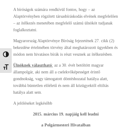
A bíróságok számára rendkívül fontos, hogy – az
Alaptörvényben rögzített társasbíráskodás elvének megfelelően
– az ítélkezés menetében megfelelő számú ülnököt tudjanak
foglalkoztatni.
Magyarország Alaptörvénye Bíróság fejezetének 27. cikk (2)
bekezdése értelmében törvény által meghatározott ügyekben és
módon nem hivatásos bírák is részt vesznek az ítélkezésben.
Nagy kontraszt váltása
Ülnöknek választható
:
az a 30. évét betöltött magyar
Betűméret váltása
állampolgár, aki nem áll a cselekvőképességet érintő
gondnokság, vagy támogatott döntéshozatal hatálya alatt,
továbbá büntetlen előéletű és nem áll közügyektől eltiltás
hatálya alatt sem.
A jelöléseket legkésőbb
2015. március 19. napjáig kell leadni
a Polgármesteri Hivatalban