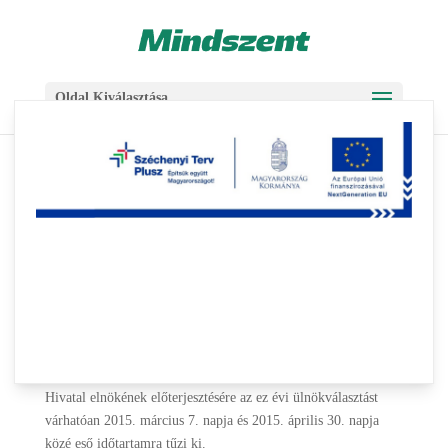
Skip
Ugrás
to
a
Content
navigációhoz
Oldal Kiválasztása
Tájékoztató a bírósági
ülnökök jelöléséről és
választásáról
2015-02-16
|
Aktuális
,
Hírcsoportok
Magyarország köztársasági elnöke az Országos Bírósági
Hivatal elnökének előterjesztésére az ez évi ülnökválasztást
várhatóan 2015. március 7. napja és 2015. április 30. napja
közé eső időtartamra tűzi ki.