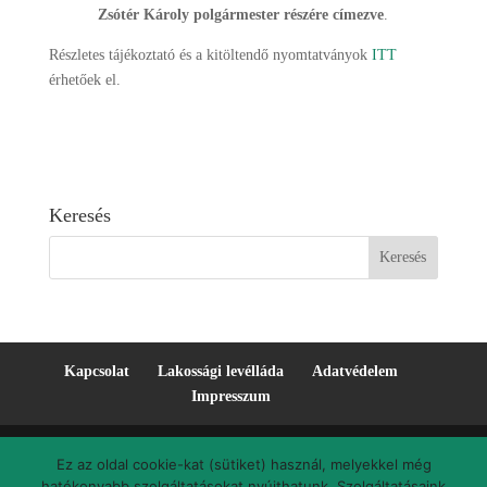
Zsótér Károly polgármester részére címezve
.
Részletes tájékoztató és a kitöltendő nyomtatványok
ITT
érhetőek el.
Keresés
Kapcsolat
Lakossági levélláda
Adatvédelem
Impresszum
Ez az oldal cookie-kat (sütiket) használ, melyekkel még
hatékonyabb szolgáltatásokat nyújthatunk. Szolgáltatásaink