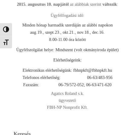
2015. augusztus 10. napjától
az alábbiak szerint
változik
:
Ügyfélfogadási idő:
Minden hónap harmadik szerdáján az alábbi napokon
Nagy kontraszt váltása
aug.19., szept.23., okt.21., nov.18., dec.16.
8.00-11.00 óra között
Betűméret váltása
Ügyfélszolgálat helye: Mindszent (volt okmányiroda épület)
Elérhetőségeink:
Elektronikus elérhetőségünk:
fbhnpkft@fbhnpkft.hu
Telefonos elérhetőség: 06-63/483-956
Faxszám: 06-79/572-052; 06-63/471-620
Agatics Roland s.k.
ügyvezető
FBH-NP Nonprofit Kft.
Keresés