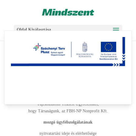
Skip
Ugrás
to
a
Content
navigációhoz
Oldal Kiválasztása
Tájékoztató
2015-08-10
|
Aktuális
T Á J É K O Z T A T Ó
Tájékoztatom Tisztelt Ügyfeleinket,
hogy Társaságunk, az FBH-NP Nonprofit Kft.
mozgó ügyfélszolgálatának
nyitvatartási ideje és elérhetősége