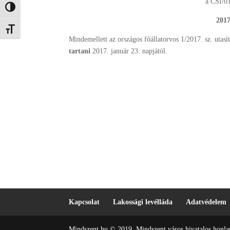
a CSI/0
Nagy kontraszt váltása
2017
Betűméret váltása
Mindemellett az országos főállatorvos 1/2017. sz. utas
tartani
2017. január 23. napjától.
Kapcsolat
Lakossági levélláda
Adatvédelem
Mindszent.hu © 2019. Mindszent város hivatalos honlap