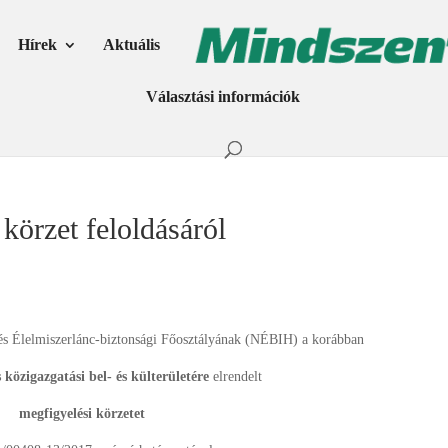
Hírek
Aktuális
Választási információk
körzet feloldásáról
s Élelmiszerlánc-biztonsági Főosztályának (NÉBIH) a korábban
s közigazgatási bel- és külterületére
elrendelt
megfigyelési körzetet