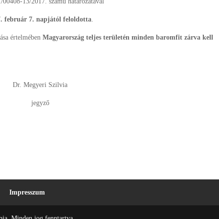
1/00408-13/2017. számú határozatával
. február 7. napjától feloldotta
.
ítása értelmében
Magyarország teljes területén minden baromfit zárva kell
Dr. Megyeri Szilvia
jegyző
Impresszum
ja. Minden jog fenntartva.