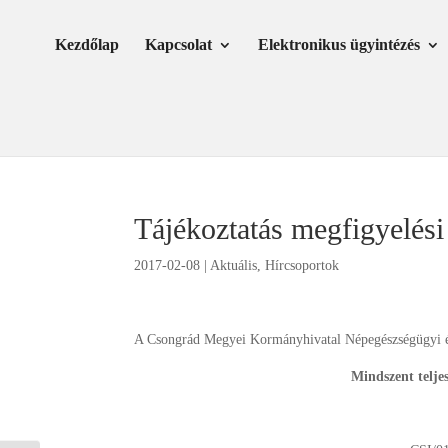
Skip
Ugrás
to
a
Kezdőlap
Kapcsolat
Elektronikus ügyintézés
Content
navigációhoz
Tájékoztatás megfigyelési 
2017-02-08
|
Aktuális
,
Hírcsoportok
A Csongrád Megyei Kormányhivatal Népegészségügyi é
Mindszent
telje