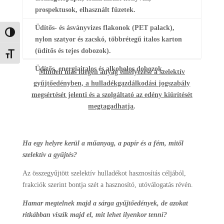
prospektusok, elhasznált füzetek.
Üdítős- és ásványvizes flakonok (PET palack),
Nagy kontraszt váltása
nylon szatyor és zacskó, többrétegű italos karton
(üdítős és tejes dobozok).
Betűméret váltása
Üdítős, energiaitalos és alkoholos dobozok.
Minden más idegen anyag elhelyezése a szelektív
gyűjtőedényben, a hulladékgazdálkodási jogszabály
megsértését jelenti és a szolgáltató az edény kiürítését
megtagadhatja
.
Ha egy helyre kerül a műanyag, a papír és a fém, mitől
szelektív a gyűjtés?
Az összegyűjtött szelektív hulladékot hasznosítás céljából,
frakciók szerint bontja szét a hasznosító, utóválogatás révén.
Hamar megtelnek majd a sárga gyűjtőedények, de azokat
ritkábban viszik majd el, mit lehet ilyenkor tenni?