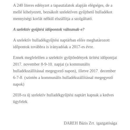
A 240 literes edényzet a tapasztalatok alapján elégséges, de a
mellé kihelyezett, bezsákolt szelektíven gyűjthető hulladékot
mennyiségi korlát nélkül elszállítja a szolgáltató.
A szelektív gyűjtési időpontok változnak-e?
A szelektív hulladékgyűjtési naptárban előre meghatározott
időpontok továbbra is irányadóak a 2017-es évre.
Ennek megfelelően a szelektív gyűjtőedények ürítési időpontjai
2017. november 8-9-10. napjai (a kommunális
hulladékszállítással megegyező napon), illetve 2017. december
6-7-8. (szintén a kommunális hulladékszállítással megegyező
napok)
2018-ra új szelektív hulladékgyűjtési naptárt kapnak a kedves
ügyfelek.
DAREH Bázis Zrt. igazgatósága