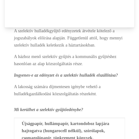
elkülönült gyűjtése a vegyes hulladéktól.
Ennek elősegítését
célozza a házhoz menő szelektív gyűjtés kiépítése.
Kötelező-e kérni, illetve átvenni az edényzeteket?
A szelektív hulladékgyűjtő edényzetek átvétele kötelező a
jogszabályok előírása alapján. Függetlenül attól, hogy mennyi
szelektív hulladék keletkezik a háztartásokban.
A házhoz menő szelektív gyűjtés a kommunális gyűjtéshez
hasonlóan az alap közszolgáltatás része.
Ingyenes-e az edényzet és a szelektív hulladék elszállítása?
A lakosság számára díjmentesen igénybe vehető a
hulladékgazdálkodási közszolgáltatás részeként.
Mi kerülhet a szelektív gyűjtőedénybe?
Újságpapír, hullámpapír, kartondoboz lapjára
hajtogatva (hungarocell nélkül), szórólapok,
csomagolópapír, tönkrement könyvek,