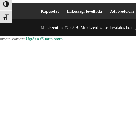
Nagy kontraszt váltása
Kapcsolat
Lakossági levélláda
Adatvédelem
Betűméret váltása
Mindszent.hu © 2019. Mindszent város hivatalos honlap
#main-content
Ugrás a fő tartalomra