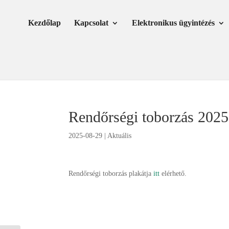
Skip
Ugrás
to
a
Kezdőlap
Kapcsolat
Elektronikus ügyintézés
Content
navigációhoz
Rendőrségi toborzás 2025
2025-08-29
|
Aktuális
Rendőrségi toborzás plakátja
itt
elérhető.