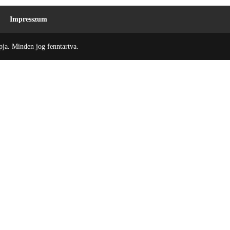
Impresszum
ja. Minden jog fenntartva.