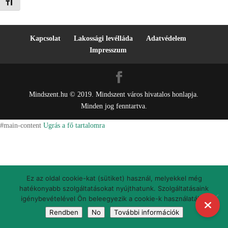
Betűméret váltása
Kapcsolat
Lakossági levélláda
Adatvédelem
Impresszum
Mindszent.hu © 2019. Mindszent város hivatalos honlapja.
Minden jog fenntartva.
#main-content
Ugrás a fő tartalomra
Ez az oldal cookie-kat (sütiket) használ, melyekkel még
hatékonyabb szolgáltatásokat nyújthatunk. Szolgáltatásaink
igénybevételével Ön beleegyezik a cookie-k használatába.
Rendben
No
További információk