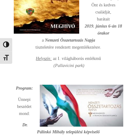
Önt és kedves
családját,
barátait
2019. június 6-án 18
órakor
a
Nemzeti Összetartozás Napja
Nagy kontraszt váltása
tiszteletére rendezett megemlékezésre.
Betűméret váltása
Helyszín:
az I. világháborús emlékmű
(Pallavicini park)
Program:
Ünnepi
beszédet
mond:
Dr.
Pálinkó Mihály települési képviselő