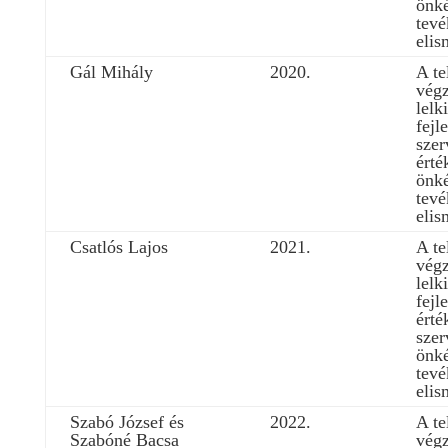
önké
tev
elis
Gál Mihály
2020.
A te
végz
lelk
fejl
szer
érté
önké
tev
elis
Csatlós Lajos
2021.
A te
végz
lelk
fejl
érté
szer
önké
tev
elis
Szabó József és
2022.
A te
Szabóné Bacsa
végz