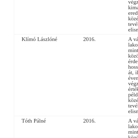
végz
kim
ere
közé
tev
elis
Klímó Lászlóné
2016.
A vá
lako
mint
köz
érd
hoss
át, 
éven
végz
érté
péld
közé
tev
elis
Tóth Pálné
2016.
A vá
lako
mint
köz