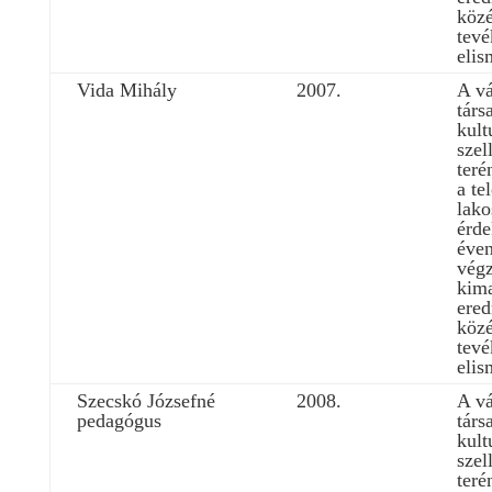
közé
tev
elis
Vida Mihály
2007.
A vá
társ
kult
szel
teré
a te
lako
érde
éven
végz
kim
ere
közé
tev
elis
Szecskó Józsefné
2008.
A vá
pedagógus
társ
kult
szel
teré