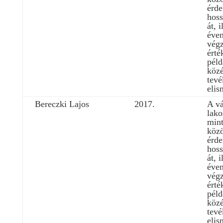
érd
hoss
át, 
éven
végz
érté
péld
közé
tev
elis
Bereczki Lajos
2017.
A vá
lako
mint
köz
érd
hoss
át, 
éven
végz
érté
péld
közé
tev
elis