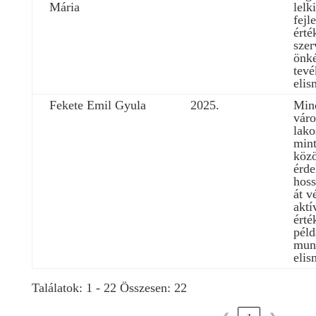
Mária
lelk
fejl
érté
szer
önké
tev
elis
Fekete Emil Gyula
2025.
Min
váro
lako
mint
köz
érd
hoss
át v
aktí
érté
péld
mun
elis
Találatok: 1 - 22 Összesen: 22