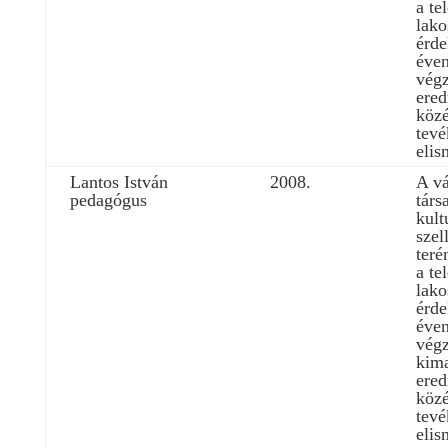
a te
lako
érde
éven
végz
ere
közé
tev
elis
Lantos István
2008.
A vá
pedagógus
társ
kult
szel
teré
a te
lako
érde
éven
végz
kim
ere
közé
tev
elis