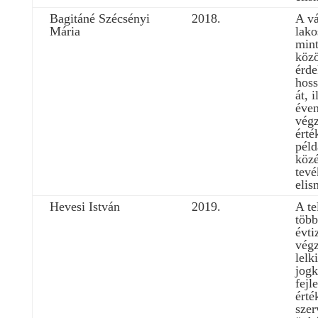
Bagitáné Szécsényi
2018.
A vá
Mária
lako
mint
köz
érd
hoss
át, 
éven
végz
érté
péld
közé
tev
elis
Hevesi István
2019.
A te
több
évti
végz
lelk
jogk
fejl
érté
szer