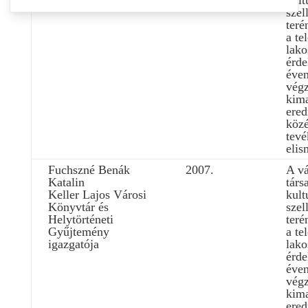
kult
szel
teré
a te
lako
érde
éven
végz
kim
ere
közé
tev
elis
Fuchszné Benák
2007.
A vá
Katalin
társ
Keller Lajos Városi
kult
Könyvtár és
szel
Helytörténeti
teré
Gyűjtemény
a te
igazgatója
lako
érde
éven
végz
kim
ere