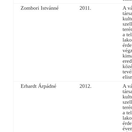
Zombori Istvánné
2011.
A vá
társ
kult
szel
teré
a te
lako
érd
végz
kim
ere
közé
tev
elis
Erhardt Árpádné
2012.
A vá
társ
kult
szel
teré
a te
lako
érde
éven