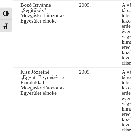
Bozó Istvánné
2009.
A vá
„Segítőkéz”
társ
Nagy kontraszt váltása
Mozgáskorlátozottak
tele
Egyesület elnöke
lako
érde
Betűméret váltása
éven
végz
kim
ere
közé
tev
elis
Kiss Józsefné
2009.
A vá
„Együtt Egymásért a
társ
Fiatalokkal”
tele
Mozgáskorlátozottak
lako
Egyesület elnöke
érde
éven
végz
kim
ere
közé
tev
elis