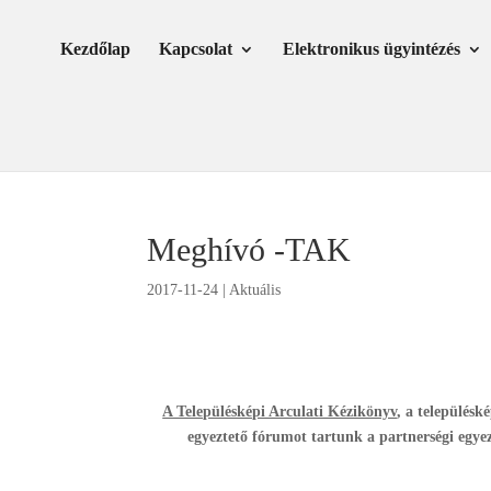
Skip
Ugrás
to
a
Kezdőlap
Kapcsolat
Elektronikus ügyintézés
Content
navigációhoz
Meghívó -TAK
2017-11-24
|
Aktuális
A Településképi Arculati Kézikönyv
, a településk
egyeztető fórumot tartunk a partnerségi egyez