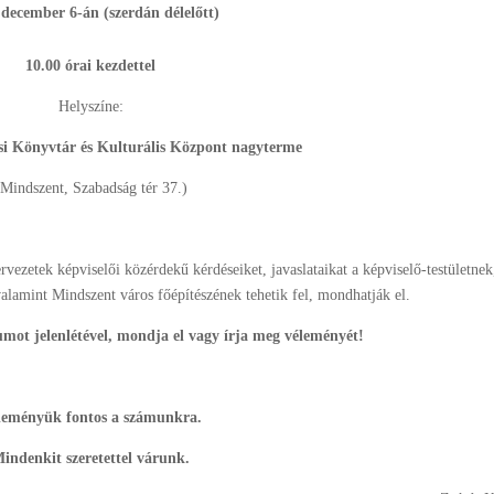
december 6-án (szerdán délelőtt)
10.00 órai kezdettel
Helyszíne:
si Könyvtár és Kulturális Központ nagyterme
(Mindszent, Szabadság tér 37.)
rvezetek képviselői közérdekű kérdéseiket, javaslataikat a képviselő-testületnek
alamint Mindszent város főépítészének tehetik fel, mondhatják el.
umot jelenlétével, mondja el vagy írja meg véleményét!
leményük fontos a számunkra.
indenkit szeretettel várunk.