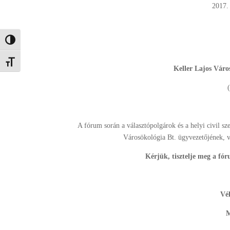
Nagy kontraszt váltása
Betűméret váltása
Keller Lajos Váro
A fórum során a választópolgárok és a helyi civil sze
Városökológia Bt. ügyvezetőjének, v
Kérjük, tisztelje meg a fór
Vé
M