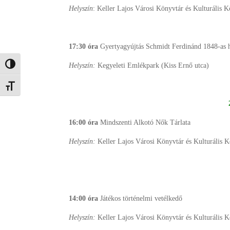
Helyszín
: Keller Lajos Városi Könyvtár és Kulturális 
17:30
óra
Gyertyagyújtás Schmidt Ferdinánd 1848-as h
Helyszín:
Kegyeleti Emlékpark (Kiss Ernő utca)
Nagy kontraszt váltása
Betűméret váltása
16:00 óra
Mindszenti Alkotó Nők Tárlata
Helyszín:
Keller Lajos Városi Könyvtár és Kulturális K
14:00 óra
Játékos történelmi vetélkedő
Helyszín:
Keller Lajos Városi Könyvtár és Kulturális 