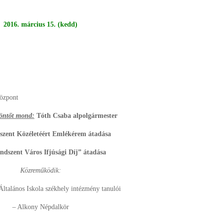
2016.
március 15.
(kedd)
Központ
öntőt mond:
Tóth Csaba alpolgármester
ent Közéletéért Emlékérem átadása
szent Város Ifjúsági Díj” átadása
Közreműködik:
Általános Iskola székhely intézmény tanulói
– Alkony Népdalkör