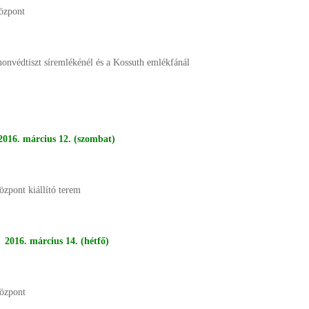
Központ
onvédtiszt síremlékénél és a Kossuth emlékfánál
2016. március 12. (szombat)
özpont kiállító terem
2016. március 14. (hétfő)
Központ