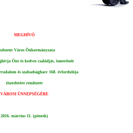
MEGHÍVÓ
ndszent Város Önkormányzata
ghívja Önt és kedves családját, ismerőseit
orradalom és szabadságharc 168. évfordulója
tiszteletére rendezett
VÁROSI ÜNNEPSÉGÉRE
2016. március 11. (péntek)