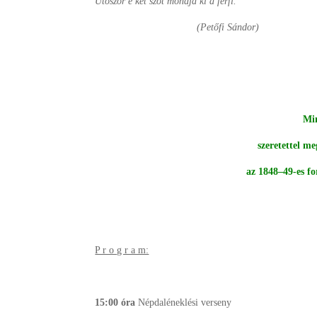
Utószor e két szót mondja ki a férfi.”
(Petőfi Sándor)
Mi
szeretettel me
az 1848–49-es f
P r o g r a m:
15:00 óra
Népdaléneklési verseny