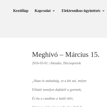
Skip
Ugrás
to
a
Kezdőlap
Kapcsolat
Elektronikus ügyintézés
Content
navigációhoz
Meghívó – Március 15.
2016-03-01
|
Aktuális
,
Hírcsoportok
„Haza és szabadság, ez a két szó, melyet
Először tanuljon dajkától a gyermek,
És ha a csatában a halál eléri,