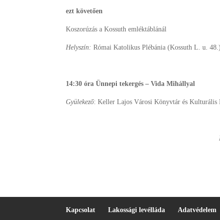
ezt követően
Koszorúzás a Kossuth emléktáblánál
Helyszín:
Római Katolikus Plébánia (Kossuth L. u. 48.
14:30 óra Ünnepi tekergés – Vida Mihállyal
Gyülekező
: Keller Lajos Városi Könyvtár és Kulturális 
Kapcsolat
Lakossági levélláda
Adatvédelem