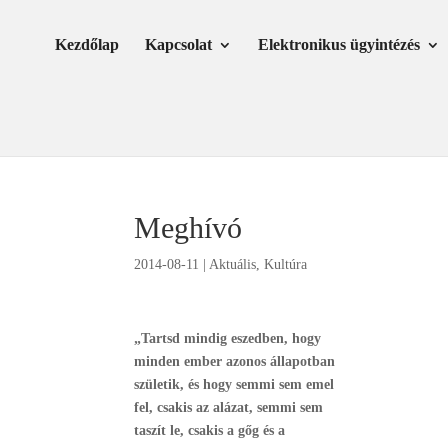
Skip
Ugrás
to
a
Kezdőlap
Kapcsolat
Elektronikus ügyintézés
Content
navigációhoz
Meghívó
2014-08-11
|
Aktuális
,
Kultúra
„Tartsd mindig eszedben, hogy
minden ember azonos állapotban
születik, és hogy semmi sem emel
fel, csakis az alázat, semmi sem
taszít le, csakis a gőg és a