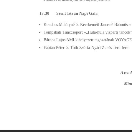
17:30 Szent István Napi Gála
Kondacs Mihályné és Kecskeméti Jánosné Bábműsor
Tompaháti Tánccsoport –„Hula-hula vízparti táncok
Bárdos Lajos AMI kihelyezett tagozatának VOYA
Fábián Péter és Tóth Zsófia-Nyári Zenés Tere-fere
A rend
Mind