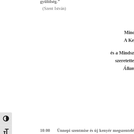
gyűlölség.”
(Szent István)
Mind
A Ke
és a Minds
szeretett
Állam
Nagy kontraszt váltása
10:00 Ünnepi szentmise és új kenyér megszentelé
Betűméret váltása