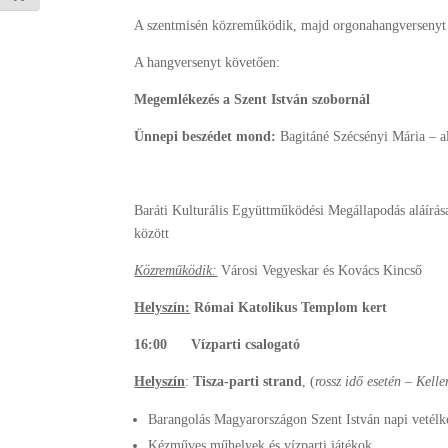
A szentmisén közreműködik, majd orgonahangversenyt
A hangversenyt követően:
Megemlékezés a Szent István szobornál
Ünnepi beszédet mond:
Bagitáné Szécsényi Mária – a
Baráti Kulturális Együttműködési Megállapodás aláírás
között
Közreműködik:
Városi Vegyeskar és Kovács Kincső
Helyszín:
Római Katolikus Templom kert
16:00 Vízparti csalogató
Helyszín
:
Tisza-parti strand
, (
rossz idő esetén – Kell
Barangolás Magyarországon Szent István napi vetél
Kézműves műhelyek és vízparti játékok