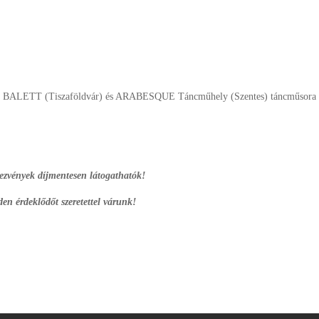
”
GE BALETT (Tiszaföldvár) és ARABESQUE Táncműhely (Szentes) táncműsora
ezvények díjmentesen látogathatók!
en érdeklődőt szeretettel várunk!