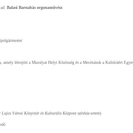
 ad:
Balasi Barnabás orgonaművész
lpolgármester
a, amely létrejött a Muzslyai Helyi Közösség és a Mecénások a Kultúráért Egye
er Lajos Városi Könyvtár és Kulturális Központ színház-terem
)
kedő