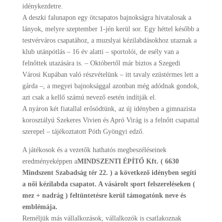
idénykezdetre.
A deszki falunapon egy ötcsapatos bajnokságra hivatalosak a
lányok, melyre szeptember 1-jén kerül sor. Egy héttel később a
testvérváros csapatához, a muzslyai kézilabdásokhoz utaznak a
klub utánpótlás – 16 év alatti – sportolói, de esély van a
felnőttek utazására is. – Októbertől már biztos a Szegedi
Városi Kupában való részvételünk – itt tavaly ezüstérmes lett a
gárda –, a megyei bajnoksággal azonban még adódnak gondok,
azt csak a kellő számú nevező esetén indítják el.
A nyáron két fiatallal erősödtünk, az új idényben a gimnazista
korosztályú Szekeres Vivien és Apró Virág is a felnőtt csapattal
szerepel – tájékoztatott Póth Gyöngyi edző.
A játékosok és a vezetők hathatós megbeszéléseinek
eredményeképpen a
MINDSZENTI ÉPÍTŐ Kft. ( 6630
Mindszent Szabadság tér 22. ) a következő idényben segíti
a női kézilabda csapatot. A vásárolt sport felszereléseken (
mez + nadrág ) feltüntetésre kerül támogatónk neve és
emblémája.
Reméljük más vállalkozások, vállalkozók is csatlakoznak