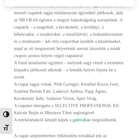
strandkézilabda tornán, amelyre idén július végén került sor. A
nevező csapatok tagjai mindannyian egyesületi játékosok, akik
az NB I/B-től egészen a megyei bajnokságokig szerepelnek. A
csapatok – a szegediek, a kecskeméti, a bordányi, a
békéscsabai, a tiszakécskei, a tiszaföldvári, a kiskundorozsmai
és a mindszenti – két ötös csoportban kezdték a küzdelmeket,
majd az ott megszerzett helyezésük szerint játszottak a másik
csoport azonos helyén végző csapatával.
A fiatal mindszenti együttes – melynek nagy részét a teremben
kispados játékosok alkották – a hetedik helyen fejezte be a
tornát.
A csapat tagjai voltak: Póth Gyöngyi, Kérdőné Kocsis Ivett,
Szabóné Borbás Edit, Laskovič Andrea, Papp Ágnes,
Kecskeméti Judit, Szekeres Vivien, Apró Virág.
A csapatot támogatta a SELECTIVE PROFESSIONAL Kft.
Kulcsár Boján és Mészáros Tibor segítségével.
Nagy kontraszt váltása
A mérkőzésekről készült képek a
galériában
megtalálhatók.
Betűméret váltása
A csapat szeptemberben felkészülési tornákkal edz az