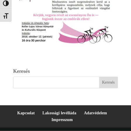
Nagy kontraszt váltása
Betűméret váltása
Keresés
Kapcsolat
Lakossági levélláda
Adatvédelem
Impresszum