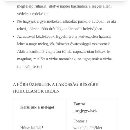
megfelelő ruházat, illetve naptej használata a leégés elleni
védelem érdekében.
Ne hagyják a gyermekeket, állatokat parkoló autóban, és aki
teheti, töltsön több órát légkondicionált helyiségben.
Az autóval közlekedők figyelmére is kedvezőtlen hatással
lehet a nagy meleg, ők fokozott óvatossággal vezessenek.
Akik a kánikulát vízparton töltik, napozás után hűtsék le
magukat, mielőtt a vízbe mennének, ne ugorjanak a vízbe
felhevült testtel.
A FŐBB ÜZENETEK A LAKOSSÁG RÉSZÉRE
HŐHULLÁMOK IDEJÉN
Fontos
Kerüljük a meleget
megjegyzések
Fontos a
Hűtse lakását!
szobahőmérséklet