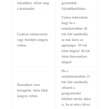
folyadékot, előzze meg
gyermekek
a kiszáradást.
folyadékpótlására.
Fontos tudatosítani,
hogy ha a
testhőmérséklet 38
Gyakran zuhanyozzon
fok fölé emelkedik,
vagy fürödjön langyos
az már káros az
vízben.
egészségre. 39 fok
felett hőguta! 40 fok
felett életveszélyes
állapot!
Ha a
szobahőmérséklet 25
fok fölé emelkedik,
Használjon vizes
célszerű a
borogatást, hűtse lábát
gyógyszereket
langyos vízben.
hűtőben tárolni akkor
is, ha ez nincs ráírva