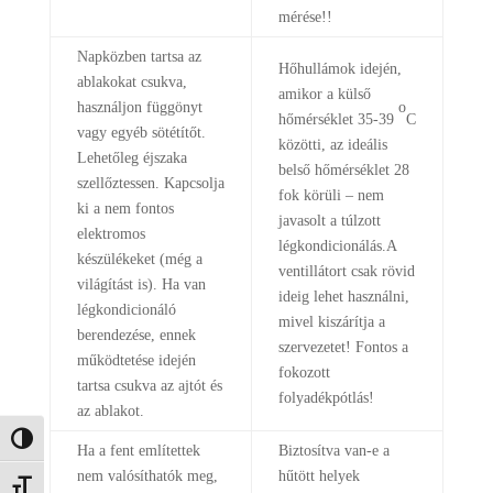
mérése!!
Napközben tartsa az
Hőhullámok idején,
ablakokat csukva,
amikor a külső
o
használjon függönyt
hőmérséklet 35-39
C
vagy egyéb sötétítőt.
közötti, az ideális
Lehetőleg éjszaka
belső hőmérséklet 28
szellőztessen. Kapcsolja
fok körüli – nem
ki a nem fontos
javasolt a túlzott
elektromos
légkondicionálás.A
készülékeket (még a
ventillátort csak rövid
világítást is). Ha van
ideig lehet használni,
légkondicionáló
mivel kiszárítja a
berendezése, ennek
szervezetet! Fontos a
működtetése idején
fokozott
tartsa csukva az ajtót és
folyadékpótlás!
az ablakot.
Nagy kontraszt váltása
Ha a fent említettek
Biztosítva van-e a
nem valósíthatók meg,
hűtött helyek
Betűméret váltása