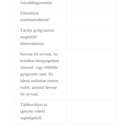
folyadékegyensúlyt.
Ellenőrizze
testhőmérsékletét!
Tárolja gyógyszereit
megfelelő
hőmérsékleten.
Keresse fel orvosát, ha
krónikus betegségekben
szenved, vagy többféle
gyógyszert szed. Ha
bármi szokatlan tünetet
észlel, azonnal keresse
fel orvosát.
Tájékozódjon az
igénybe vehető
segítségekről.