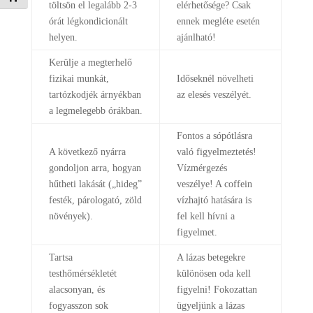
töltsön el legalább 2-3
elérhetősége? Csak
órát légkondicionált
ennek megléte esetén
helyen.
ajánlható!
Kerülje a megterhelő
fizikai munkát,
Időseknél növelheti
tartózkodjék árnyékban
az elesés veszélyét.
a legmelegebb órákban.
Fontos a sópótlásra
A következő nyárra
való figyelmeztetés!
gondoljon arra, hogyan
Vízmérgezés
hűtheti lakását („hideg”
veszélye! A coffein
festék, párologató, zöld
vízhajtó hatására is
növények).
fel kell hívni a
figyelmet.
Tartsa
A lázas betegekre
testhőmérsékletét
különösen oda kell
alacsonyan, és
figyelni! Fokozattan
fogyasszon sok
ügyeljünk a lázas