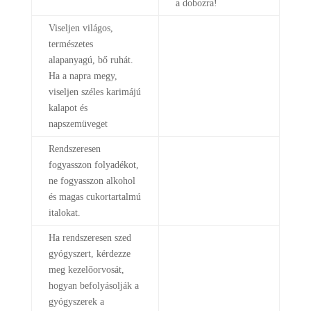
a dobozra!
Viseljen világos,
természetes
alapanyagú, bő ruhát.
Ha a napra megy,
viseljen széles karimájú
kalapot és
napszemüveget
Rendszeresen
fogyasszon folyadékot,
ne fogyasszon alkohol
és magas cukortartalmú
italokat.
Ha rendszeresen szed
gyógyszert, kérdezze
meg kezelőorvosát,
hogyan befolyásolják a
gyógyszerek a