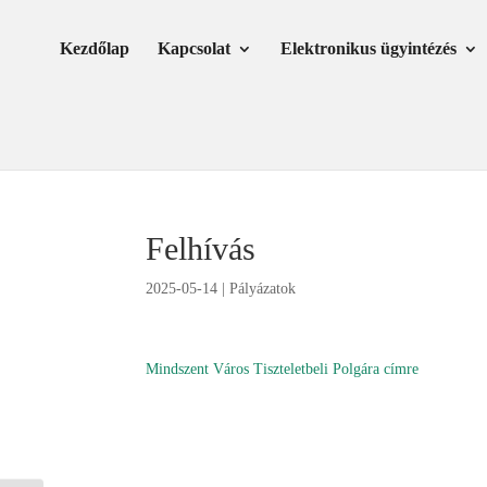
Skip
Ugrás
to
a
Kezdőlap
Kapcsolat
Elektronikus ügyintézés
Content
navigációhoz
Felhívás
2025-05-14
|
Pályázatok
Mindszent Város Tiszteletbeli Polgára címre