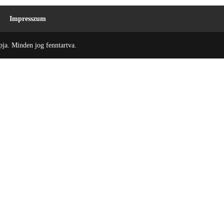
Impresszum
ja. Minden jog fenntartva.