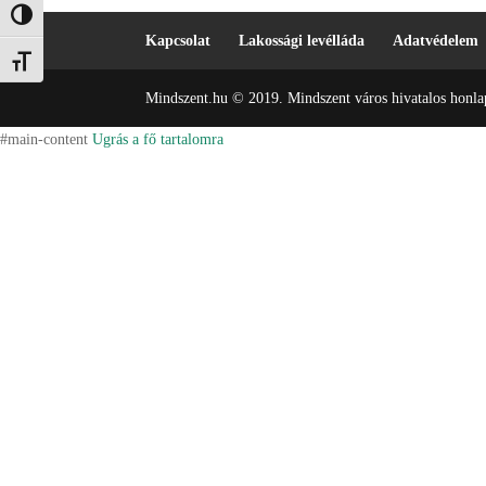
Nagy kontraszt váltása
Kapcsolat
Lakossági levélláda
Adatvédelem
Betűméret váltása
Mindszent.hu © 2019. Mindszent város hivatalos honlap
#main-content
Ugrás a fő tartalomra