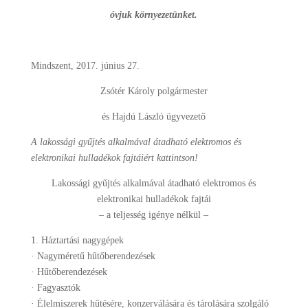
óvjuk környezetünket.
Mindszent, 2017. június 27.
Zsótér Károly polgármester
és Hajdú László ügyvezető
A lakossági gyűjtés alkalmával átadható elektromos és
elektronikai hulladékok fajtáiért kattintson!
Lakossági gyűjtés alkalmával átadható elektromos és
elektronikai hulladékok fajtái
– a teljesség igénye nélkül –
1. Háztartási nagygépek
· Nagyméretű hűtőberendezések
· Hűtőberendezések
· Fagyasztók
· Élelmiszerek hűtésére, konzerválására és tárolására szolgáló