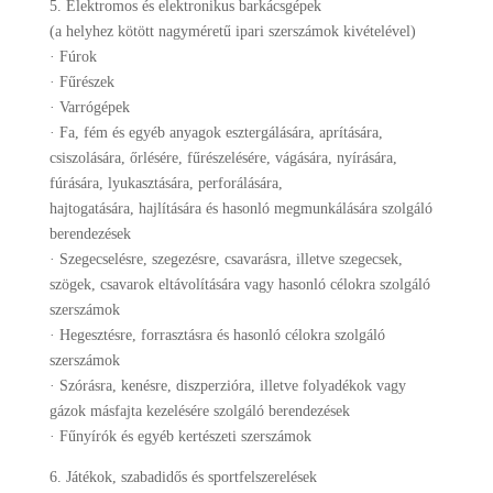
5. Elektromos és elektronikus barkácsgépek
(a helyhez kötött nagyméretű ipari szerszámok kivételével)
· Fúrok
· Fűrészek
· Varrógépek
· Fa, fém és egyéb anyagok esztergálására, aprítására,
csiszolására, őrlésére, fűrészelésére, vágására, nyírására,
fúrására, lyukasztására, perforálására,
hajtogatására, hajlítására és hasonló megmunkálására szolgáló
berendezések
· Szegecselésre, szegezésre, csavarásra, illetve szegecsek,
szögek, csavarok eltávolítására vagy hasonló célokra szolgáló
szerszámok
· Hegesztésre, forrasztásra és hasonló célokra szolgáló
szerszámok
· Szórásra, kenésre, diszperzióra, illetve folyadékok vagy
gázok másfajta kezelésére szolgáló berendezések
· Fűnyírók és egyéb kertészeti szerszámok
6. Játékok, szabadidős és sportfelszerelések