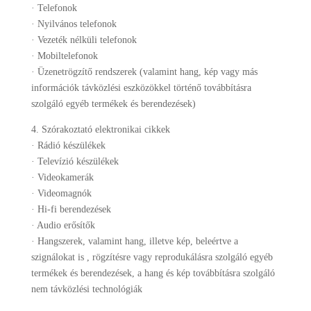
· Telefonok
· Nyilvános telefonok
· Vezeték nélküli telefonok
· Mobiltelefonok
· Üzenetrögzítő rendszerek (valamint hang, kép vagy más
információk távközlési eszközökkel történő továbbításra
szolgáló egyéb termékek és berendezések)
4. Szórakoztató elektronikai cikkek
· Rádió készülékek
· Televízió készülékek
· Videokamerák
· Videomagnók
· Hi-fi berendezések
· Audio erősítők
· Hangszerek, valamint hang, illetve kép, beleértve a
szignálokat is , rögzítésre vagy reprodukálásra szolgáló egyéb
termékek és berendezések, a hang és kép továbbításra szolgáló
nem távközlési technológiák