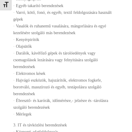
Betűméret váltása
· Egyéb takarító berendezések
· Varró, kötő, fonó, és egyéb, textil feldolgozására használt
gépek
· Vasalók és ruhanemű vasalására, mángorlására és egyé
kezelésére szolgáló más berendezések
· Kenyérpirítók
· Olajsütők
· Darálók, kávéfőző gépek és tárolóedények vagy
csomagolások lezárására vagy felnyitására szolgáló
berendezések
· Elektromos kések
· Hajvágó eszközök, hajszárítók, elektromos fogkefe,
borotváló, masszírozó és egyéb, testápolásra szolgáló
berendezések
· Ébresztő- és karórák, időmérésre,- jelzésre és -tárolásra
szolgáló berendezések
· Mérlegek
3. IT és távközlési berendezések
· Központi adatfeldolgozás