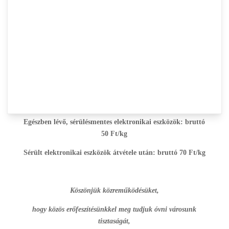
A begyűjtés napján mindenki elhozhatja a feleslegessé vált,
működésképtelen hálózati árammal vagy akkumulátorral
működő
egész vagy sérült
eszközeit.
A leadás
díjköteles
,
mellyel Önök a gyűjtés, elszállítás
költségeit térítik meg.
Fizetendő térítési díjak
:
Egészben lévő, sérülésmentes elektronikai eszközök:
bruttó
50 Ft/kg
Sérült elektronikai eszközök átvétele után:
bruttó 70 Ft/kg
Köszönjük közreműködésüket,
hogy közös erőfeszítésünkkel meg tudjuk óvni városunk
tisztaságát,