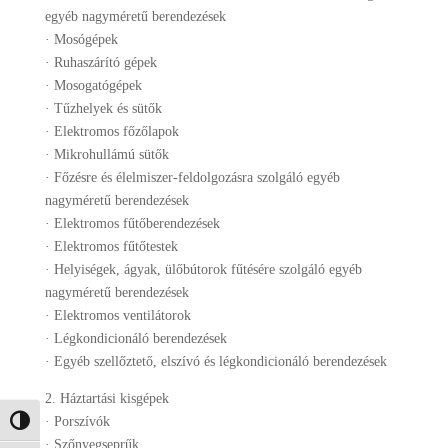
egyéb nagyméretű berendezések
· Mosógépek
· Ruhaszárító gépek
· Mosogatógépek
· Tűzhelyek és sütők
· Elektromos főzőlapok
· Mikrohullámú sütők
· Főzésre és élelmiszer-feldolgozásra szolgáló egyéb
nagyméretű berendezések
· Elektromos fűtőberendezések
· Elektromos fűtőtestek
· Helyiségek, ágyak, ülőbútorok fűtésére szolgáló egyéb
nagyméretű berendezések
· Elektromos ventilátorok
· Légkondicionáló berendezések
· Egyéb szellőztető, elszívó és légkondicionáló berendezések
2. Háztartási kisgépek
· Porszívók
Nagy kontraszt váltása
· Szőnyegseprűk