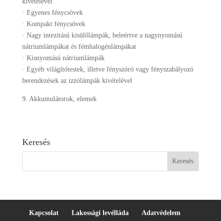
kivételével
· Egyenes fénycsövek
· Kompakt fénycsövek
· Nagy intezitású kisülőlámpák, beleértve a nagynyomású
nátriumlámpákat és fémhalogénlámpákat
· Kisnyomású nátriumlámpák
· Egyéb világítótestek, illetve fényszóró vagy fényszabályozó
berendezések az izzólámpák kivételével
9. Akkumulátorok, elemek
Keresés
Kapcsolat
Lakossági levélláda
Adatvédelem