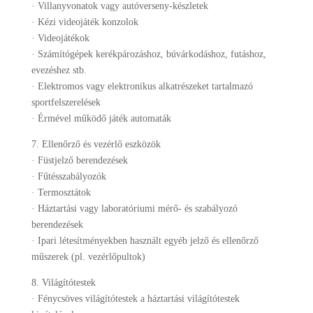
· Villanyvonatok vagy autóverseny-készletek
· Kézi videojáték konzolok
· Videojátékok
· Számítógépek kerékpározáshoz, búvárkodáshoz, futáshoz,
evezéshez stb.
· Elektromos vagy elektronikus alkatrészeket tartalmazó
sportfelszerelések
· Érmével működő játék automaták
7. Ellenőrző és vezérlő eszközök
· Füstjelző berendezések
· Fűtésszabályozók
· Termosztátok
· Háztartási vagy laboratóriumi mérő- és szabályozó
berendezések
· Ipari létesítményekben használt egyéb jelző és ellenőrző
műszerek (pl. vezérlőpultok)
8. Világítótestek
· Fénycsöves világítótestek a háztartási világítótestek