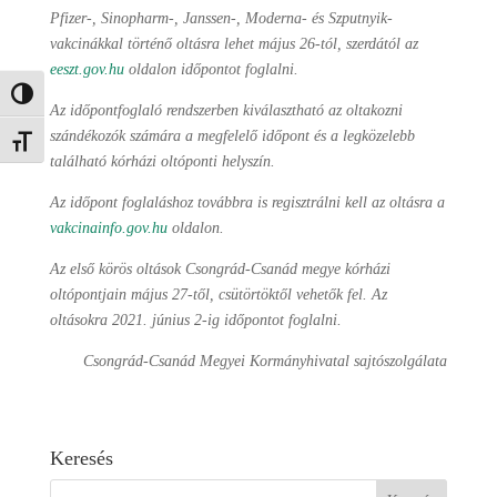
Pfizer-, Sinopharm-, Janssen-, Moderna- és Szputnyik-
vakcinákkal történő oltásra lehet május 26-tól, szerdától az
eeszt.gov.hu
oldalon időpontot foglalni.
Nagy kontraszt váltása
Az időpontfoglaló rendszerben kiválasztható az oltakozni
szándékozók számára a megfelelő időpont és a legközelebb
Betűméret váltása
található kórházi oltóponti helyszín.
Az időpont foglaláshoz továbbra is regisztrálni kell az oltásra a
vakcinainfo.gov.hu
oldalon.
Az első körös oltások Csongrád-Csanád megye kórházi
oltópontjain május 27-től, csütörtöktől vehetők fel. Az
oltásokra 2021. június 2-ig időpontot foglalni.
Csongrád-Csanád Megyei Kormányhivatal sajtószolgálata
Keresés