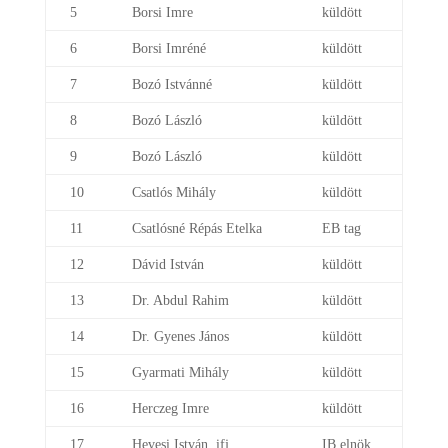
5
Borsi Imre
küldött
6
Borsi Imréné
küldött
7
Bozó Istvánné
küldött
8
Bozó László
küldött
9
Bozó László
küldött
10
Csatlós Mihály
küldött
11
Csatlósné Répás Etelka
EB tag
12
Dávid István
küldött
13
Dr. Abdul Rahim
küldött
14
Dr. Gyenes János
küldött
15
Gyarmati Mihály
küldött
16
Herczeg Imre
küldött
17
Hevesi István, ifj.
IB elnök