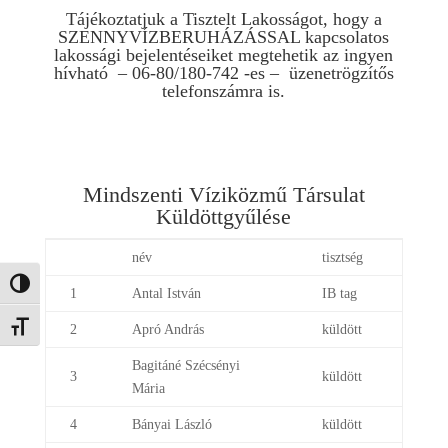
Tájékoztatjuk a Tisztelt Lakosságot, hogy a
SZENNYVÍZBERUHÁZÁSSAL kapcsolatos
lakossági bejelentéseiket megtehetik az ingyen
hívható – 06-80/180-742 -es – üzenetrögzítős
telefonszámra is.
Mindszenti Víziközmű Társulat
Küldöttgyűlése
név
tisztség
Nagy kontraszt váltása
1
Antal István
IB tag
Betűméret váltása
2
Apró András
küldött
Bagitáné Szécsényi
3
küldött
Mária
4
Bányai László
küldött