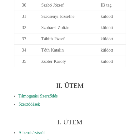
30
Szabó József
IB tag
31
Szécsényi Józsefné
küldött
32
Szobácsi Zoltán
küldött
33
Tábith József
küldött
34
Tóth Katalin
küldött
35
Zsótér Károly
küldött
II. ÜTEM
Támogatási Szerződés
Szerződések
I. ÜTEM
A beruházásról