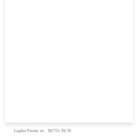
+36 / 30 / 610 93 77
+36 / 30 / 566 03 98
+36 / 80 / 922 333
Csatornázási munkálatok burkolat helyreállítási ütemterv
Előírások házi szennyvízcsatornához
HIDRO HD-NM szivattyú Kezelési karbantartási utasítás
Ellenőrzött Vállalkozások:
A mindszenti szennyvízberuházás során létesítendő,
ingatlanon
belüli házi bekötésekhez
megfelelő szakmai tapasztalattal,
szakképesítéssel és a szükséges engedélyekkel rendelkező
vállalkozások:
Gajdos Ferenc ev. 30/751-39-76