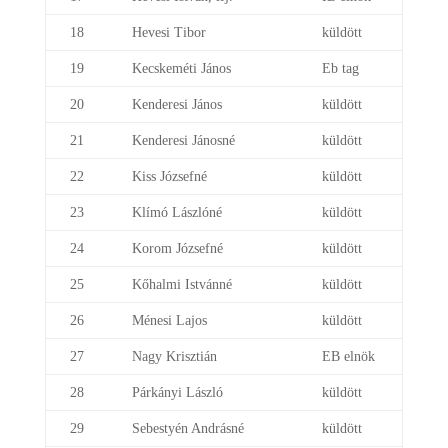
18
Hevesi Tibor
küldött
19
Kecskeméti János
Eb tag
20
Kenderesi János
küldött
21
Kenderesi Jánosné
küldött
22
Kiss Józsefné
küldött
23
Klímó Lászlóné
küldött
24
Korom Józsefné
küldött
25
Kőhalmi Istvánné
küldött
26
Ménesi Lajos
küldött
27
Nagy Krisztián
EB elnök
28
Párkányi László
küldött
29
Sebestyén Andrásné
küldött