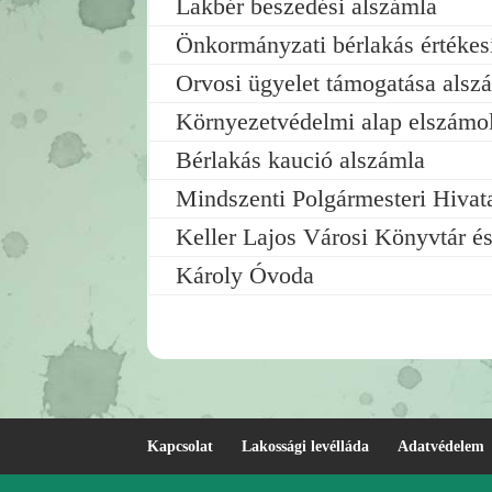
Lakbér beszedési alszámla
Önkormányzati bérlakás értékes
Orvosi ügyelet támogatása alsz
Környezetvédelmi alap elszámol
Bérlakás kaució alszámla
Mindszenti Polgármesteri Hivat
Keller Lajos Városi Könyvtár és
Károly Óvoda
Kapcsolat
Lakossági levélláda
Adatvédelem