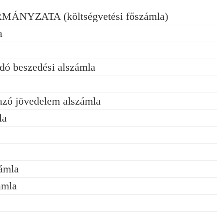
YZATA (költségvetési főszámla)
a
ó beszedési alszámla
azó jövedelem alszámla
la
zámla
ámla