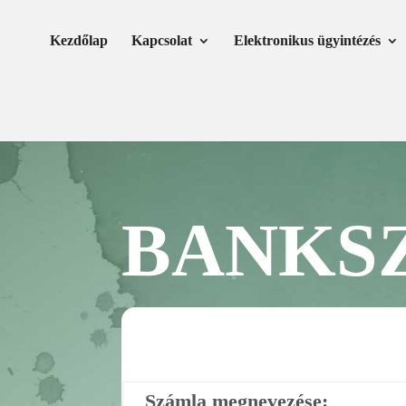
Skip
Ugrás
to
a
Kezdőlap
Kapcsolat
Elektronikus ügyintézés
Content
navigációhoz
BANKS
Számla megnevezése: