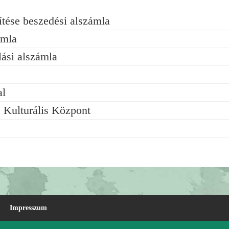
ítése beszedési alszámla
ámla
ási alszámla
al
 Kulturális Központ
Impresszum