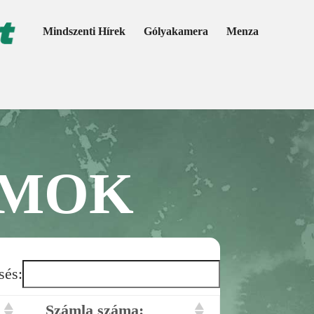
Mindszenti Hírek
Gólyakamera
Menza
ÁMOK
sés:
Számla száma: