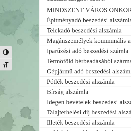
MINDSZENT VÁROS ÖNKORMÁN
Építményadó beszedési alszáml
Telekadó beszedési alszámla
Magánszemélyek kommunális ad
Iparűzési adó beszedési számla
Nagy kontraszt váltása
Termőföld bérbeadásából szárm
Betűméret váltása
Gépjármű adó beszedési alszám
Pótlék beszedési alszámla
Bírság alszámla
Idegen bevételek beszedési als
Talajterhelési díj beszedési alsz
Illeték beszedési alszámla