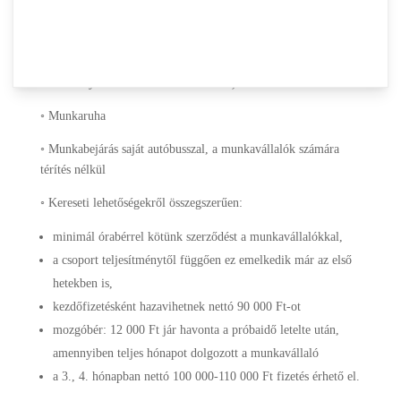
Amit kínálni tudunk:
◦ Biztos kereset – teljesítményórabér – (minden
munkafolyamatnak külön órabére van)
◦ Munkaruha
◦ Munkabejárás saját autóbusszal, a munkavállalók számára
térítés nélkül
◦ Kereseti lehetőségekről összegszerűen:
minimál órabérrel kötünk szerződést a munkavállalókkal,
a csoport teljesítménytől függően ez emelkedik már az első
hetekben is,
kezdőfizetésként hazavihetnek nettó 90 000 Ft-ot
mozgóbér: 12 000 Ft jár havonta a próbaidő letelte után,
amennyiben teljes hónapot dolgozott a munkavállaló
a 3., 4. hónapban nettó 100 000-110 000 Ft fizetés érhető el.