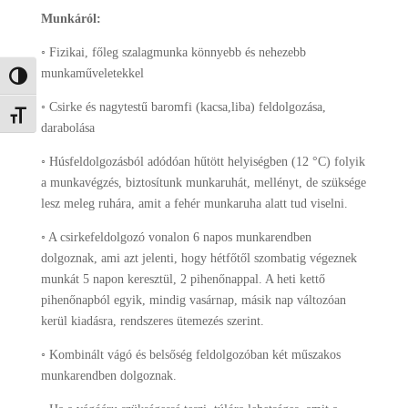
Munkáról:
◦ Fizikai, főleg szalagmunka könnyebb és nehezebb
munkaműveletekkel
Nagy kontraszt váltása
◦ Csirke és nagytestű baromfi (kacsa,liba) feldolgozása,
Betűméret váltása
darabolása
◦ Húsfeldolgozásból adódóan hűtött helyiségben (12 °C) folyik
a munkavégzés, biztosítunk munkaruhát, mellényt, de szüksége
lesz meleg ruhára, amit a fehér munkaruha alatt tud viselni.
◦ A csirkefeldolgozó vonalon 6 napos munkarendben
dolgoznak, ami azt jelenti, hogy hétfőtől szombatig végeznek
munkát 5 napon keresztül, 2 pihenőnappal. A heti kettő
pihenőnapból egyik, mindig vasárnap, másik nap változóan
kerül kiadásra, rendszeres ütemezés szerint.
◦ Kombinált vágó és belsőség feldolgozóban két műszakos
munkarendben dolgoznak.