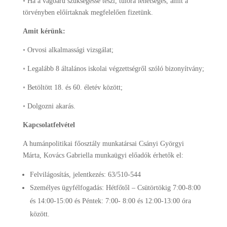
◦ Ha a vágóáru szükségessé teszi, túlóra lehetséges, amit a
törvényben előírtaknak megfelelően fizetünk.
Amit kérünk:
◦ Orvosi alkalmassági vizsgálat;
◦ Legalább 8 általános iskolai végzettségről szóló bizonyítvány;
◦ Betöltött 18. és 60. életév között;
◦ Dolgozni akarás.
Kapcsolatfelvétel
A humánpolitikai főosztály munkatársai Csányi Györgyi
Márta, Kovács Gabriella munkaügyi előadók érhetők el:
Felvilágosítás, jelentkezés: 63/510-544
Személyes ügyfélfogadás: Hétfőtől – Csütörtökig 7:00-8:00
és 14:00-15:00 és Péntek: 7:00- 8:00 és 12:00-13:00 óra
között.