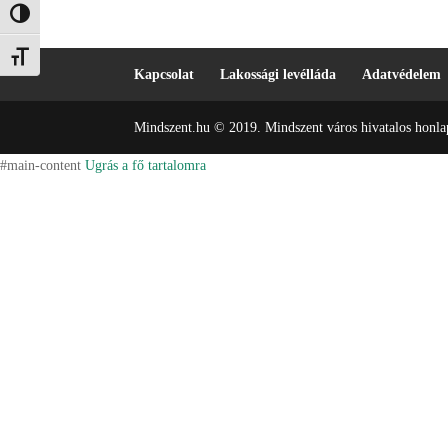
Nagy kontraszt váltása
Betűméret váltása
Kapcsolat
Lakossági levélláda
Adatvédelem
Mindszent.hu © 2019. Mindszent város hivatalos honlap
#main-content
Ugrás a fő tartalomra