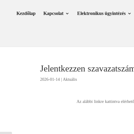
Skip
Ugrás
to
a
Kezdőlap
Kapcsolat
Elektronikus ügyintézés
Content
navigációhoz
Jelentkezzen szavazatszám
2026-01-14
|
Aktuális
Az alábbi linkre kattintva elérhet