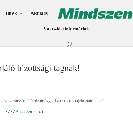
Hírek
Aktuális
Választási információk
láló bizottsági tagnak!
ő a szavazatszámláló bizottsággal kapcsolatos tájékoztató plakát:
SZSZB toborzó plakát