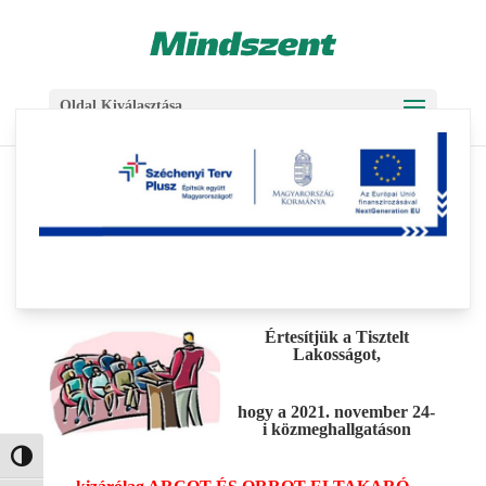
Skip
Ugrás
to
a
Content
navigációhoz
Oldal Kiválasztása
Értesítés
2021-11-19
|
Aktuális
Értesítjük a Tisztelt
Lakosságot,
hogy a 2021. november 24-
i közmeghallgatáson
Nagy kontraszt váltása