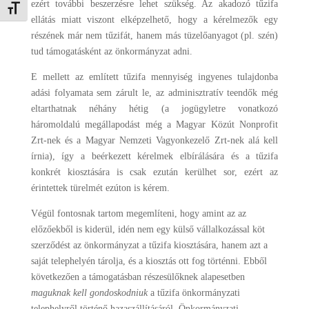
ezért további beszerzésre lehet szükség. Az akadozó tűzifa
Betűméret váltása
ellátás miatt viszont elképzelhető, hogy a kérelmezők egy
részének már nem tűzifát, hanem más tüzelőanyagot (pl. szén)
tud támogatásként az önkormányzat adni.
E mellett az említett tűzifa mennyiség ingyenes tulajdonba
adási folyamata sem zárult le, az adminisztratív teendők még
eltarthatnak néhány hétig (a jogügyletre vonatkozó
háromoldalú megállapodást még a Magyar Közút Nonprofit
Zrt-nek és a Magyar Nemzeti Vagyonkezelő Zrt-nek alá kell
írnia), így a beérkezett kérelmek elbírálására és a tűzifa
konkrét kiosztására is csak ezután kerülhet sor, ezért az
érintettek türelmét ezúton is kérem.
Végül fontosnak tartom megemlíteni, hogy amint az az
előzőekből is kiderül, idén nem egy külső vállalkozással köt
szerződést az önkormányzat a tűzifa kiosztására, hanem azt a
saját telephelyén tárolja, és a kiosztás ott fog történni. Ebből
következően a támogatásban részesülőknek alapesetben
maguknak kell gondoskodniuk
a tűzifa önkormányzati
telephelyről történő hazaszállításáról. Önkormányzati