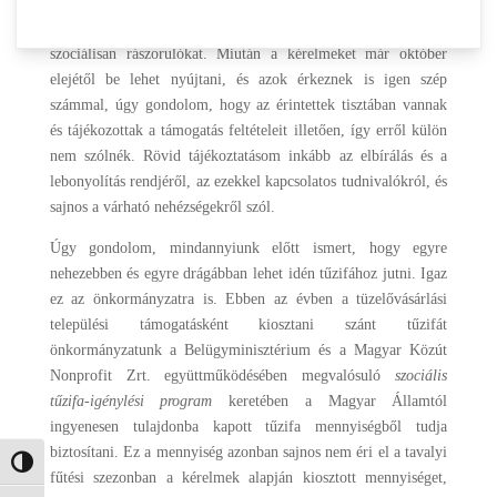
önkormányzata idén télen is igyekszik szerény lehetőségeinek
keretein belül bizonyos mennyiségű tüzelővel segíteni az arra
szociálisan rászorulókat. Miután a kérelmeket már október
elejétől be lehet nyújtani, és azok érkeznek is igen szép
számmal, úgy gondolom, hogy az érintettek tisztában vannak
és tájékozottak a támogatás feltételeit illetően, így erről külön
nem szólnék. Rövid tájékoztatásom inkább az elbírálás és a
lebonyolítás rendjéről, az ezekkel kapcsolatos tudnivalókról, és
sajnos a várható nehézségekről szól.
Úgy gondolom, mindannyiunk előtt ismert, hogy egyre
nehezebben és egyre drágábban lehet idén tűzifához jutni. Igaz
ez az önkormányzatra is. Ebben az évben a tüzelővásárlási
települési támogatásként kiosztani szánt tűzifát
önkormányzatunk a Belügyminisztérium és a Magyar Közút
Nonprofit Zrt. együttműködésében megvalósuló
szociális
tűzifa-igénylési program
keretében a Magyar Államtól
ingyenesen tulajdonba kapott tűzifa mennyiségből tudja
biztosítani. Ez a mennyiség azonban sajnos nem éri el a tavalyi
Nagy kontraszt váltása
fűtési szezonban a kérelmek alapján kiosztott mennyiséget,