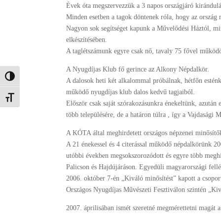
Évek óta megszervezzük a 3 napos országjáró kirándul
Minden esetben a tagok döntenek róla, hogy az ország m
Nagyon sok segítséget kapunk a Művelődési Háztól, mi
elkészítésében.
A taglétszámunk egyre csak nő, tavaly 75 fővel működ
A Nyugdíjas Klub fő gerince az Alkony Népdalkör.
Nagy kontraszt váltása
A dalosok heti két alkalommal próbálnak, hétfőn estén
működő nyugdíjas klub dalos kedvű tagjaiból.
Betűméret váltása
Először csak saját szórakozásunkra énekeltünk, azután
több településére, de a határon túlra , így a Vajdasági M
A KÓTA által meghirdetett országos népzenei minősítő
A 21 énekessel és 4 citerással működő népdalkörünk 20
utóbbi években megsokszorozódott és egyre több meghív
Palicson és Hajdújáráson. Egyedüli magyarországi fellé
2006. október 7-én „Kiváló minősítést” kapott a csopo
Országos Nyugdíjas Művészeti Fesztiválon szintén „Kiv
2007. áprilisában ismét szeretné megmérettetni magát