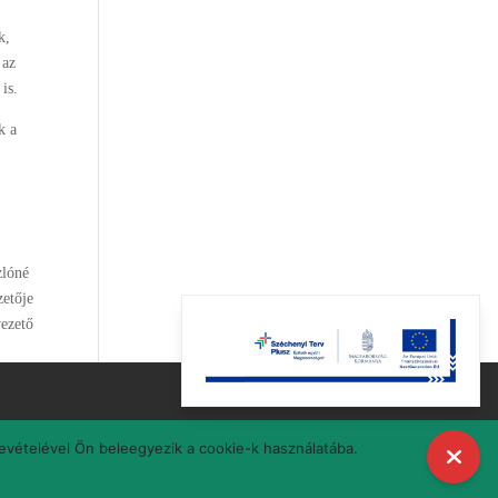
k,
 az
 is.
k a
zlóné
etője
vezető
bevételével Ön beleegyezik a cookie-k használatába.