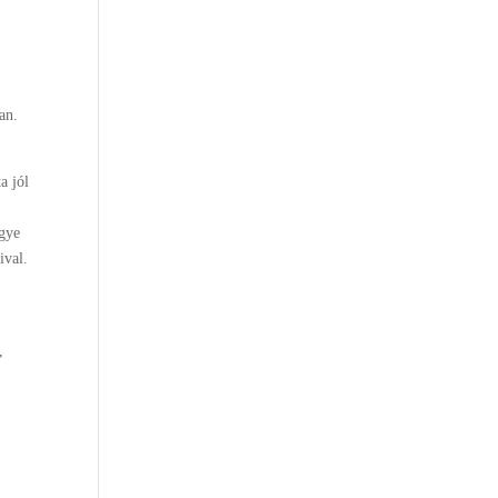
ban.
a jól
egye
aival.
,