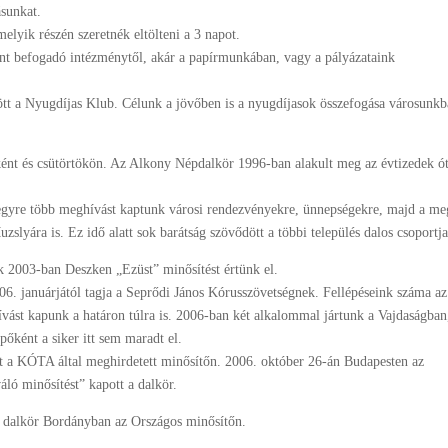
ásunkat.
elyik részén szeretnék eltölteni a 3 napot.
nt befogadó intézménytől, akár a papírmunkában, vagy a pályázataink
ött a Nyugdíjas Klub. Célunk a jövőben is a nyugdíjasok összefogása városunk
ként és csütörtökön. Az Alkony Népdalkör 1996-ban alakult meg az évtizedek ót
 egyre több meghívást kaptunk városi rendezvényekre, ünnepségekre, majd a m
uzslyára is. Ez idő alatt sok barátság szövődött a többi település dalos csoportj
k 2003-ban Deszken „Ezüst” minősítést értünk el.
06. januárjától tagja a Seprődi János Kórusszövetségnek. Fellépéseink száma az
ást kapunk a határon túlra is. 2006-ban két alkalommal jártunk a Vajdaságban
pőként a siker itt sem maradt el.
rt a KÓTA által meghirdetett minősítőn. 2006. október 26-án Budapesten az
áló minősítést” kapott a dalkör.
 a dalkör Bordányban az Országos minősítőn.