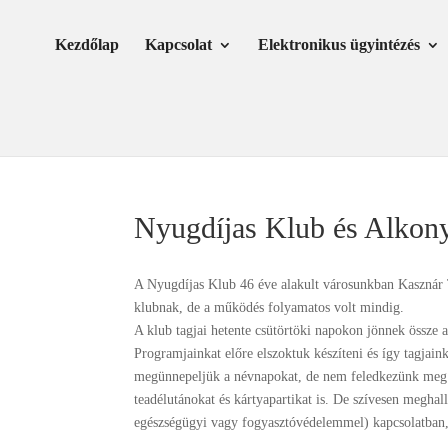
Skip
Ugrás
to
a
Kezdőlap
Kapcsolat
Elektronikus ügyintézés
Content
navigációhoz
Nyugdíjas Klub és Alkon
A Nyugdíjas Klub 46 éve alakult városunkban Kasznár 
klubnak, de a működés folyamatos volt mindig.
A klub tagjai hetente csütörtöki napokon jönnek össze
Programjainkat előre elszoktuk készíteni és így tagjain
megünnepeljük a névnapokat, de nem feledkezünk meg 
teadélutánokat és kártyapartikat is. De szívesen meghall
egészségügyi vagy fogyasztóvédelemmel) kapcsolatban,