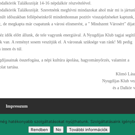
pdalkörök Találkozóját 14-16 népdalkör részvételével.
pdalkörök Találkozóját. Szeretnénk meghívni mindazokat ahol már mi is jártun
últ időszakban fellépéseinkről mindenhonnan pozitív visszajelzéseket kaptunk,
 de megkapta már csapatunk a városi elismerést, a ” Mindszent Városért” díjat
éz idők előtt állunk, de tele vagyunk energiával. A Nyugdíjas Klub tagjai segíti
k van. A reményt sosem veszítjük el. A városnak szüksége van ránk! Mi pedig
 innen és túl.
ugdíjasainak összefogása, a népi kultúra ápolása, hagyományőrzés, valamint a
lat tartása.
Klimó Lás
Nyugdíjas Klub vez
és a Dalkör 
Impresszum
l még hatékonyabb szolgáltatásokat nyújthatunk. Szolgáltatásaink igény
ja. Minden jog fenntartva.
Rendben
No
További információk