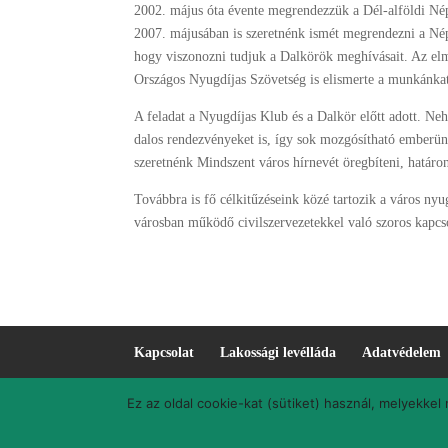
2002. május óta évente megrendezzük a Dél-alföldi Né
2007. májusában is szeretnénk ismét megrendezni a Né
hogy viszonozni tudjuk a Dalkörök meghívásait. Az elm
Országos Nyugdíjas Szövetség is elismerte a munkánkat,
A feladat a Nyugdíjas Klub és a Dalkör előtt adott. Neh
dalos rendezvényeket is, így sok mozgósítható emberün
szeretnénk Mindszent város hírnevét öregbíteni, határon
Továbbra is fő célkitűzéseink közé tartozik a város ny
városban működő civilszervezetekkel való szoros kapcso
Kapcsolat
Lakossági levélláda
Adatvédelem
Ez az oldal cookie-kat (sütiket) használ, melyekke
Mindszent.hu © 2019. Mindszent város hivatalos honlap
#main-content
Ugrás a fő tartalomra