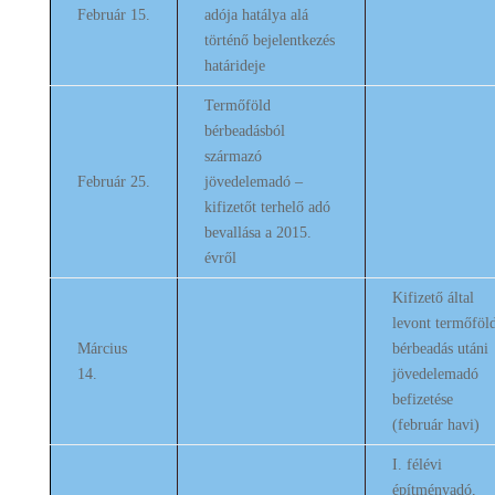
Február 15.
adója hatálya alá
történő bejelentkezés
határideje
Termőföld
bérbeadásból
származó
Február 25.
jövedelemadó –
kifizetőt terhelő adó
bevallása a 2015.
évről
Kifizető által
levont termőföl
Március
bérbeadás utáni
14.
jövedelemadó
befizetése
(február havi)
I. félévi
építményadó,