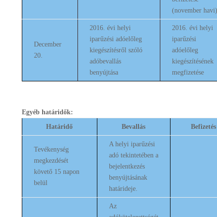
(november havi
2016. évi helyi
2016. évi helyi
iparűzési adóelőleg
iparűzési
December
kiegészítésről szóló
adóelőleg
20.
adóbevallás
kiegészítésének
benyújtása
megfizetése
Egyéb határidők:
Határidő
Bevallás
Befizetés
A helyi iparűzési
Tevékenység
adó tekintetében a
megkezdését
bejelentkezés
követő 15 napon
benyújtásának
belül
határideje.
Az