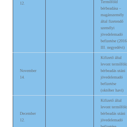
Termőföld
12.
bérbeadása –
magánszemély
által fizetendő
személyi
jövedelemadó
befizetése (2016
III. negyedévi)
Kifizető által
levont termőföl
November
bérbeadás utáni
14.
jövedelemadó
befizetése
(október havi)
Kifizető által
levont termőföl
December
bérbeadás utáni
12.
jövedelemadó
befizetése