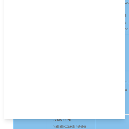
tevékenységüket
a 2015. év
második félévi
helyi iparűzési
adó megfizetése
2015. évi
2015. évi
magánfőzött
magánfőzött párlat
párlat utáni
bevallása
átalány
megfizetése
Kifizető által
levont termőföl
bérbeadás utáni
Február 12.
jövedelemadó
befizetése
(január havi)
A kisadózó
vállalkozások tételes