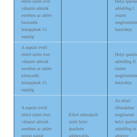
eltérő üzleti évet
Helyi iparűz
választó adózók
adóelőleg I.
esetében az adóév
részlet
harmadik
megfizetésé
hónapjának 15.
határideje.
napjáig
A naptári évtől
eltérő üzleti évet
Helyi iparűz
választó adózók
adóelőleg II.
esetében az adóév
részlet
kilencedik
megfizetésé
hónapjának 15.
határideje.
napjáig
Az előző
A naptári évtől
időszakban
eltérő üzleti évet
Előző időszakról
megfizetett
választó adózók
szóló helyi
helyi iparűzé
esetében az adóév
iparűzési
adóelőleg és
utolsó napját
adóbevallás
adóévre