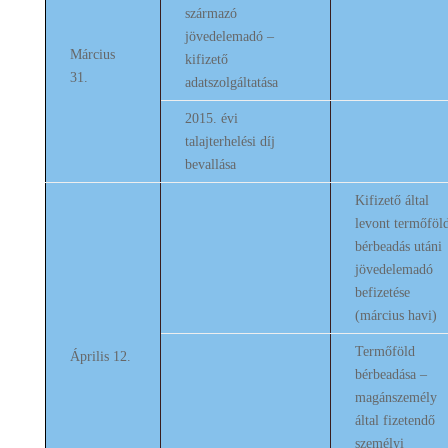
származó
jövedelemadó –
Március
kifizető
31.
adatszolgáltatása
2015. évi
talajterhelési díj
bevallása
Kifizető által
levont termőföl
bérbeadás utáni
jövedelemadó
befizetése
(március havi)
Termőföld
Április 12.
bérbeadása –
magánszemély
által fizetendő
személyi