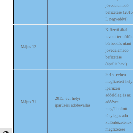
jövedelemadó
befizetése (2016
I. negyedévi)
Kifizető által
levont termőföl
bérbeadás utáni
Május 12.
jövedelemadó
befizetése
(április havi)
2015. évben
megfizetett hely
iparűzési
adóelőleg és az
2015. évi helyi
Május 31.
adóévre
iparűzési adóbevallás
megállapított
tényleges adó
különbözetének
megfizetése