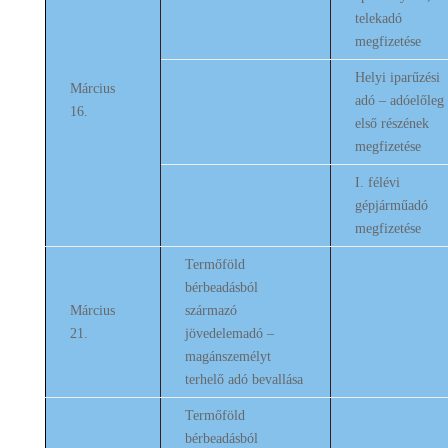
telekadó
megfizetése
Helyi iparűzési
Március
adó – adóelőleg
16.
első részének
megfizetése
I. félévi
gépjárműadó
megfizetése
Termőföld
bérbeadásból
Március
származó
21.
jövedelemadó –
magánszemélyt
terhelő adó bevallása
Termőföld
bérbeadásból