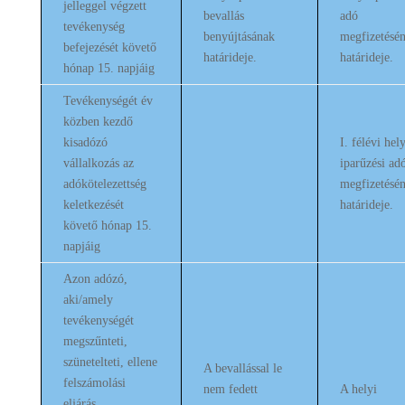
jelleggel végzett
bevallás
adó
tevékenység
benyújtásának
megfizetésé
befejezését követő
határideje.
határideje.
hónap 15. napjáig
Tevékenységét év
közben kezdő
kisadózó
I. félévi hely
vállalkozás az
iparűzési ad
adókötelezettség
megfizetésé
keletkezését
határideje.
követő hónap 15.
napjáig
Azon adózó,
aki/amely
tevékenységét
megszűnteti,
szünetelteti, ellene
A bevallással le
felszámolási
nem fedett
A helyi
eljárás,