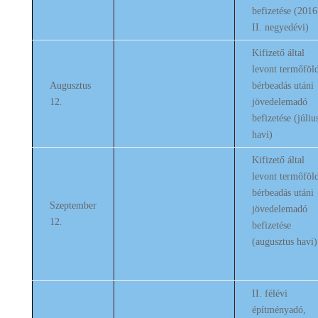
befizetése (2016
II. negyedévi)
Kifizető által
levont termőföl
Augusztus
bérbeadás utáni
12.
jövedelemadó
befizetése (júliu
havi)
Kifizető által
levont termőföl
bérbeadás utáni
Szeptember
jövedelemadó
12.
befizetése
(augusztus havi)
II. félévi
építményadó,