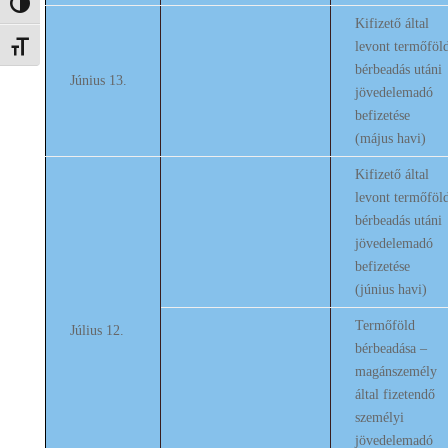
Nagy kontraszt váltása
Kifizető által
levont termőföl
Betűméret váltása
bérbeadás utáni
Június 13.
jövedelemadó
befizetése
(május havi)
Kifizető által
levont termőföl
bérbeadás utáni
jövedelemadó
befizetése
(június havi)
Termőföld
Július 12.
bérbeadása –
magánszemély
által fizetendő
személyi
jövedelemadó