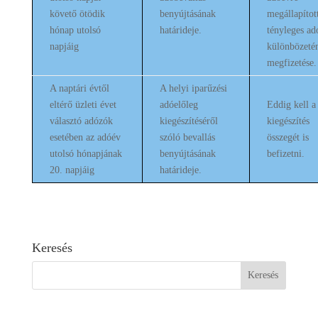
követő ötödik
benyújtásának
megállapítot
hónap utolsó
határideje.
tényleges ad
napjáig
különbözeté
megfizetése.
A naptári évtől
A helyi iparűzési
eltérő üzleti évet
adóelőleg
Eddig kell a
választó adózók
kiegészítéséről
kiegészítés
esetében az adóév
szóló bevallás
összegét is
utolsó hónapjának
benyújtásának
befizetni.
20. napjáig
határideje.
Keresés