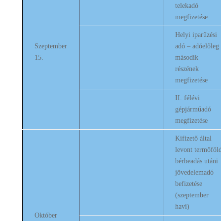
telekadó
megfizetése
Helyi iparűzési
Szeptember
adó – adóelőleg
15.
második
részének
megfizetése
II. félévi
gépjárműadó
megfizetése
Kifizető által
levont termőföl
bérbeadás utáni
jövedelemadó
befizetése
(szeptember
havi)
Október