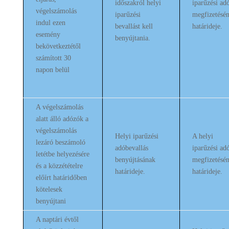
időszakról helyi
iparűzési ad
végelszámolás
iparűzési
megfizetésé
indul ezen
bevallást kell
határideje.
esemény
benyújtania.
bekövetkeztétől
számított 30
napon belül
A végelszámolás
alatt álló adózók a
végelszámolás
Helyi iparűzési
A helyi
lezáró beszámoló
adóbevallás
iparűzési ad
letétbe helyezésére
benyújtásának
megfizetésé
és a közzétételre
határideje.
határideje.
előírt határidőben
kötelesek
benyújtani
A naptári évtől