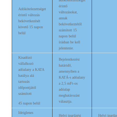
adókötelezettségét
érintő
Adókötelezettséget
változásokat,
érintő változás
annak
bekövetkezését
bekövetkeztétől
követő 15 napon
számított 15
belül
napon belül
írásban be kell
jelentenie.
Kisadózó
Bejelentkezési
vállalkozó
határidő,
adóalany a KATA
amennyiben a
hatálya alá
KATÁ-s adóalany
tartozás
a 2,5 mFt-os
időpontjától
adóalap
számított
meghatározást
választja.
45 napon belül
Ideiglenes
Helyi iparűzési
Helyi iparűz