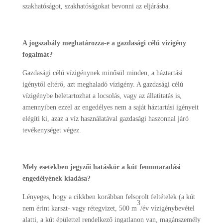
szakhatóságot, szakhatóságokat bevonni az eljárásba.
A jogszabály meghatározza-e a gazdasági célú vízigény
fogalmát?
Gazdasági célú vízigénynek minősül minden, a háztartási
igénytől eltérő, azt meghaladó vízigény. A gazdasági célú
vízigénybe beletartozhat a locsolás, vagy az állatitatás is,
amennyiben ezzel az engedélyes nem a saját háztartási igényeit
elégíti ki, azaz a víz használatával gazdasági haszonnal járó
tevékenységet végez.
Mely esetekben jegyzői hatáskör a kút fennmaradási
engedélyének kiadása?
Lényeges, hogy a cikkben korábban felsorolt feltételek (a kút
3
nem érint karszt- vagy rétegvizet, 500 m
/év vízigénybevétel
alatti, a kút épülettel rendelkező ingatlanon van, magánszemély