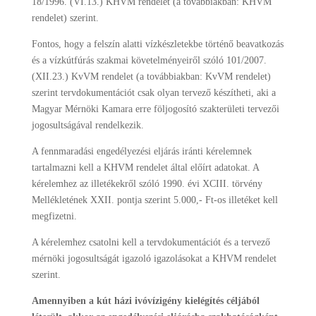
18/1996. (VI.13.) KHVM rendelet (a továbbiakban: KHVM
rendelet) szerint.
Fontos, hogy a felszín alatti vízkészletekbe történő beavatkozás
és a vízkútfúrás szakmai követelményeiről szóló 101/2007.
(XII.23.) KvVM rendelet (a továbbiakban: KvVM rendelet)
szerint tervdokumentációt csak olyan tervező készítheti, aki a
Magyar Mérnöki Kamara erre följogosító szakterületi tervezői
jogosultságával rendelkezik.
A fennmaradási engedélyezési eljárás iránti kérelemnek
tartalmazni kell a KHVM rendelet által előírt adatokat. A
kérelemhez az illetékekről szóló 1990. évi XCIII. törvény
Mellékletének XXII. pontja szerint 5.000,- Ft-os illetéket kell
megfizetni.
A kérelemhez csatolni kell a tervdokumentációt és a tervező
mérnöki jogosultságát igazoló igazolásokat a KHVM rendelet
szerint.
Amennyiben a kút házi ivóvízigény kielégítés céljából