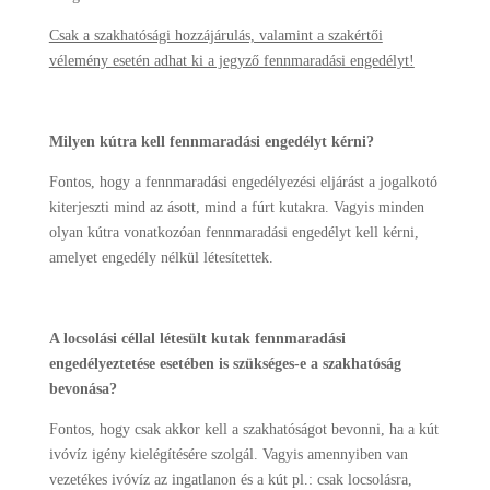
Csak a szakhatósági hozzájárulás, valamint a szakértői
vélemény esetén adhat ki a jegyző fennmaradási engedélyt!
Milyen kútra kell fennmaradási engedélyt kérni?
Fontos, hogy a fennmaradási engedélyezési eljárást a jogalkotó
kiterjeszti mind az ásott, mind a fúrt kutakra. Vagyis minden
olyan kútra vonatkozóan fennmaradási engedélyt kell kérni,
amelyet engedély nélkül létesítettek.
A locsolási céllal létesült kutak fennmaradási
engedélyeztetése esetében is szükséges-e a szakhatóság
bevonása?
Fontos, hogy csak akkor kell a szakhatóságot bevonni, ha a kút
ivóvíz igény kielégítésére szolgál. Vagyis amennyiben van
vezetékes ivóvíz az ingatlanon és a kút pl.: csak locsolásra,