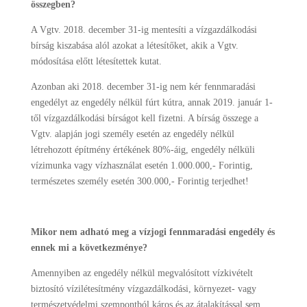
összegben?
A Vgtv. 2018. december 31-ig mentesíti a vízgazdálkodási
bírság kiszabása alól azokat a létesítőket, akik a Vgtv.
módosítása előtt létesítettek kutat.
Azonban aki 2018. december 31-ig nem kér fennmaradási
engedélyt az engedély nélkül fúrt kútra, annak 2019. január 1-
től vízgazdálkodási bírságot kell fizetni. A bírság összege a
Vgtv. alapján jogi személy esetén az engedély nélkül
létrehozott építmény értékének 80%-áig, engedély nélküli
vízimunka vagy vízhasználat esetén 1.000.000,- Forintig,
természetes személy esetén 300.000,- Forintig terjedhet!
Mikor nem adható meg a vízjogi fennmaradási engedély és
ennek mi a következménye?
Amennyiben az engedély nélkül megvalósított vízkivételt
biztosító vízilétesítmény vízgazdálkodási, környezet- vagy
természetvédelmi szempontból káros és az átalakítással sem