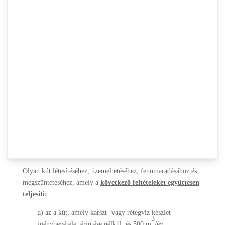
engedély nélkül került megépítésre, vagy attól eltérően került
megvalósításra, fennmaradási engedélyt kell kérni.
Tekintettel arra, hogy a Vgtv. nem tesz különbséget a
vízkivételt biztosító kutak között, így ezek utólagos
engedélyezésének hatásköre megoszlik a helyi vízgazdálkodási
hatósági jogkörrel rendelkező jegyző, illetve a vízügyi és
vízvédelmi hatáskörrel rendelkező fővárosi, és a kijelölt
megyei katasztrófavédelmi igazgatóságok (a továbbiakban:
katasztrófavédelmi igazgatóság) között.
A vízgazdálkodási hatósági jogkör gyakorlásáról szóló
72/1996. (V.22.) Kormányrendelet (a továbbiakban: Korm.
rendelet) alapján a jegyző engedélye szükséges:
Olyan kút létesítéséhez, üzemeltetéséhez, fennmaradásához és
megszüntetéséhez, amely a
következő feltételeket együttesen
teljesíti:
a) az a kút, amely karszt- vagy rétegvíz készlet
3
igénybevétele, érintése nélkül, és 500 m
/év