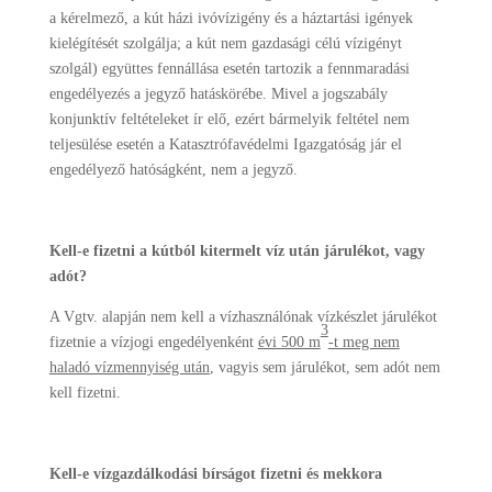
a kérelmező, a kút házi ivóvízigény és a háztartási igények
kielégítését szolgálja; a kút nem gazdasági célú vízigényt
szolgál) együttes fennállása esetén tartozik a fennmaradási
engedélyezés a jegyző hatáskörébe. Mivel a jogszabály
konjunktív feltételeket ír elő, ezért bármelyik feltétel nem
teljesülése esetén a Katasztrófavédelmi Igazgatóság jár el
engedélyező hatóságként, nem a jegyző.
Kell-e fizetni a kútból kitermelt víz után járulékot, vagy
adót?
A Vgtv. alapján nem kell a vízhasználónak vízkészlet járulékot
3
fizetnie a vízjogi engedélyenként
évi 500 m
-t meg nem
haladó vízmennyiség után
, vagyis sem járulékot, sem adót nem
kell fizetni.
Kell-e vízgazdálkodási bírságot fizetni és mekkora