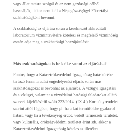
vagy állatitatásra szolgál és ez nem gazdasági célból
használják, akkor nem kell a Népegészségügyi Főosztályt
szakhatóságként bevonni.
A szakhatóság az eljárása során a kérelmezőt akkreditált
laboratórium vízmintavételre kötelezi és megfelelő vízminőség
esetén adja meg a szakhatósági hozzájárulását.
Más szakhatóságokat is be kell-e vonni az eljárásba?
Fontos, hogy a Katasztrófavédelmi Igazgatóság hatáskörébe
tartozó fennmaradási engedélyezési eljárás során más
szakhatóságokat is bevonhat az eljárásba. A vízügyi igazgatási
és a vízügyi, valamint a vízvédelmi hatósági feladatokat ellátó
szervek kijelöléséről szóló 223/2014. (IX.4.) Kormányrendelet
szerint attól függően, hogy pl. ha a kút termőföldre gyakorol
hatást, vagy ha a tevékenység erdőt, védett természeti területet,
vagy kulturális, örökségvédelmi területet érint stb. akkor a
Katasztrófavédelmi Igazgatóság köteles az illetékes