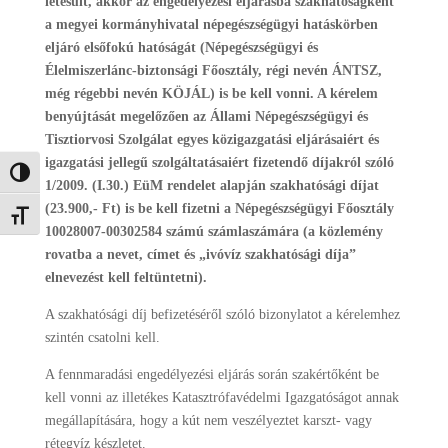
létesült, akkor az engedélyezési eljárásba szakhatóságként
a megyei kormányhivatal népegészségügyi hatáskörben
eljáró elsőfokú hatóságát (Népegészségügyi és
Élelmiszerlánc-biztonsági Főosztály, régi nevén ÁNTSZ,
még régebbi nevén KÖJÁL) is be kell vonni. A kérelem
benyújtását megelőzően az Állami Népegészségügyi és
Tisztiorvosi Szolgálat egyes közigazgatási eljárásaiért és
igazgatási jellegű szolgáltatásaiért fizetendő díjakról szóló
Nagy kontraszt váltása
1/2009. (I.30.) EüM rendelet alapján szakhatósági díjat
(23.900,- Ft) is be kell fizetni a Népegészségügyi Főosztály
Betűméret váltása
10028007-00302584 számú számlaszámára (a közlemény
rovatba a nevet, címet és „ivóvíz szakhatósági díja”
elnevezést kell feltüntetni).
A szakhatósági díj befizetéséről szóló bizonylatot a kérelemhez
szintén csatolni kell.
A fennmaradási engedélyezési eljárás során szakértőként be
kell vonni az illetékes Katasztrófavédelmi Igazgatóságot annak
megállapítására, hogy a kút nem veszélyeztet karszt- vagy
rétegvíz készletet.