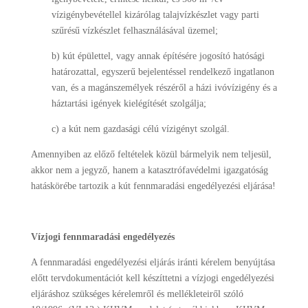
vízigénybevétellel kizárólag talajvízkészlet vagy parti
szűrésű vízkészlet felhasználásával üzemel;
b) kút épülettel, vagy annak építésére jogosító hatósági
határozattal, egyszerű bejelentéssel rendelkező ingatlanon
van, és a magánszemélyek részéről a házi ivóvízigény és a
háztartási igények kielégítését szolgálja;
c) a kút nem gazdasági célú vízigényt szolgál.
Amennyiben az előző feltételek közül bármelyik nem teljesül,
akkor nem a jegyző, hanem a katasztrófavédelmi igazgatóság
hatáskörébe tartozik a kút fennmaradási engedélyezési eljárása!
Vízjogi fennmaradási engedélyezés
A fennmaradási engedélyezési eljárás iránti kérelem benyújtása
előtt tervdokumentációt kell készíttetni a vízjogi engedélyezési
eljáráshoz szükséges kérelemről és mellékleteiről szóló