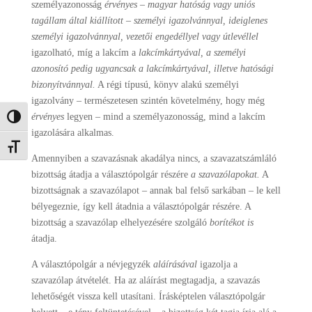
személyazonosság
érvényes – magyar hatóság vagy uniós
tagállam által kiállított – személyi igazolvánnyal, ideiglenes
személyi igazolvánnyal, vezetői engedéllyel vagy útlevéllel
igazolható, míg a lakcím a
lakcímkártyával, a személyi
azonosító pedig ugyancsak a lakcímkártyával, illetve hatósági
bizonyítvánnyal.
A régi típusú, könyv alakú személyi
igazolvány – természetesen szintén követelmény, hogy még
érvényes
legyen – mind a személyazonosság, mind a lakcím
Nagy kontraszt váltása
igazolására alkalmas.
Betűméret váltása
Amennyiben a szavazásnak akadálya nincs, a szavazatszámláló
bizottság átadja a választópolgár részére
a szavazólapokat.
A
bizottságnak a szavazólapot – annak bal felső sarkában – le kell
bélyegeznie, így kell átadnia a választópolgár részére. A
bizottság a szavazólap elhelyezésére szolgáló
borítékot
is
átadja.
A választópolgár a névjegyzék
aláírásával
igazolja a
szavazólap átvételét. Ha az aláírást megtagadja, a szavazás
lehetőségét vissza kell utasítani. Írásképtelen választópolgár