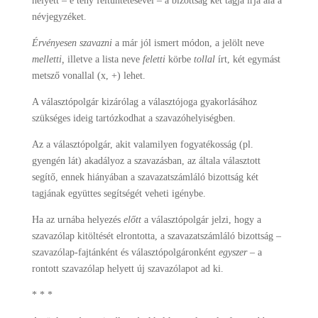
helyett – e tény feltüntetésével – a bizottság két tagja írja alá a
névjegyzéket.
Érvényesen szavazni
a már jól ismert módon, a jelölt neve
melletti,
illetve a lista neve
feletti
körbe
tollal
írt, két egymást
metsző vonallal (x, +) lehet.
A választópolgár kizárólag a választójoga gyakorlásához
szükséges ideig tartózkodhat a szavazóhelyiségben.
Az a választópolgár, akit valamilyen fogyatékosság (pl.
gyengén lát) akadályoz a szavazásban, az általa választott
segítő, ennek hiányában a szavazatszámláló bizottság két
tagjának együttes segítségét veheti igénybe.
Ha az urnába helyezés
előtt
a választópolgár jelzi, hogy a
szavazólap kitöltését elrontotta, a szavazatszámláló bizottság –
szavazólap-fajtánként és választópolgáronként
egyszer
– a
rontott szavazólap helyett új szavazólapot ad ki.
* * *