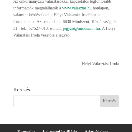
Az önkormányzati választásokkal kapcsolatos legfontosabb
információk megtalálhatók a
www.valasztas.hu
honlapon,
valamint kérdéseikkel a Helyi Választási Irodához is
fordulhatnak. Az Iroda címe: 6630 Mindszent, Köztársaság tér
31., tel.: 62/527-010, e-mail:
jegyzo@mindszent.hu
. A Helyi
Választási Iroda vezetője a jegyző.
Helyi Választási Iroda
Keresés
Kapcsolat
Lakossági levélláda
Adatvédelem