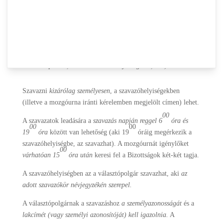
menetéről az alábbiak
szerint tájékoztatjuk Önöket
(a jobb oldalon található
Választás 2014.
link alatt további információkat is talál, pl. a
szavazókörökről, a szavazatszámláló bizottságokról, a
szavazólapokról, a szavazatok érvényességéről, stb.)
:
Szavazni
kizárólag személyesen
, a szavazóhelyiségekben
(illetve a mozgóurna iránti kérelemben megjelölt címen) lehet.
00
A szavazatok leadására a
szavazás napján reggel 6
óra és
00
00
19
óra
között van lehetőség (aki 19
óráig megérkezik a
szavazóhelyiségbe, az szavazhat). A mozgóurnát igénylőket
00
várhatóan 15
óra után
keresi fel a Bizottságok két-két tagja.
A szavazóhelyiségben az a választópolgár szavazhat, aki
az
adott szavazókör névjegyzékén szerepel.
A választópolgárnak a szavazáshoz
a személyazonosságát
és a
lakcímét (vagy személyi azonosítóját) kell igazolnia.
A